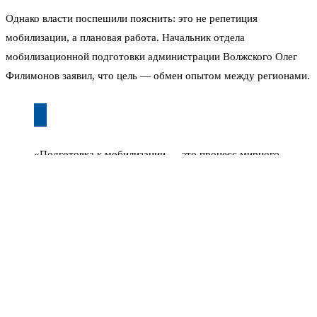
Однако власти поспешили пояснить: это не репетиция
мобилизации, а плановая работа. Начальник отдела
мобилизационной подготовки администрации Волжского Олег
Филимонов заявил, что цель — обмен опытом между регионами.
«Подготовка к мобилизации — это процесс мирного
времени, он ведется постоянно. Ведутся тренировки,
отрабатывается документация, обучаются люди. Это
текущие вопросы», — пояснил чиновник.
На сборах, которые прошли 20–21 июня, были задействованы и
представители соседних регионов: Астраханской, Ростовской
областей, Калмыкии, Крыма, Севастополя и Луганска.
Участники развернули макет предварительного пункта сбора,