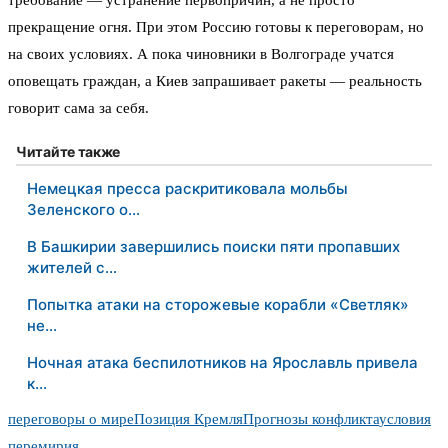
требование — устранение первопричин, а не просто
прекращение огня. При этом Россию готовы к переговорам, но
на своих условиях. А пока чиновники в Волгограде учатся
оповещать граждан, а Киев запрашивает ракеты — реальность
говорит сама за себя.
Читайте также
Немецкая пресса раскритиковала мольбы
Зеленского о…
В Башкирии завершились поиски пяти пропавших
жителей с…
Попытка атаки на сторожевые корабли «Светляк»
не…
Ночная атака беспилотников на Ярославль привела
к…
переговоры о мире
Позиция Кремля
Прогнозы конфликта
условия
перемирия