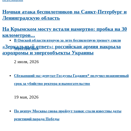
Ночная атака беспилотников на Санкт-Петербург и
Ленинградскую область
На Крымском мосту встали намертво: пробка на 30
километров...
В Омской области вторую за лето беспилотную тревогу сняли
«Зеркальный ответ»: российская армия накрыла
через три часа
аэродромы и энергообъекты Украины
2 июля, 2026
Сбежавший экс-депутат Госдумы Гаджиев* получил пожизненный
срок за убийство ректора и вымогательство
19 мая, 2026
По центру Москвы снова пройдут танки: стали известны даты
репетиций парада Победы