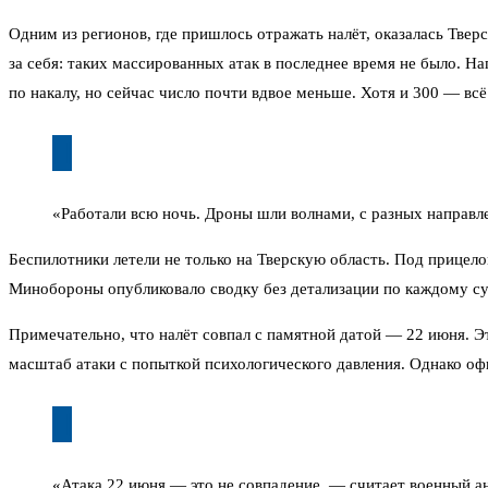
Одним из регионов, где пришлось отражать налёт, оказалась Твер
за себя: таких массированных атак в последнее время не было. 
по накалу, но сейчас число почти вдвое меньше. Хотя и 300 — всё
«Работали всю ночь. Дроны шли волнами, с разных направл
Беспилотники летели не только на Тверскую область. Под прицел
Минобороны опубликовало сводку без детализации по каждому су
Примечательно, что налёт совпал с памятной датой — 22 июня. Э
масштаб атаки с попыткой психологического давления. Однако офи
«Атака 22 июня — это не совпадение, — считает военный а