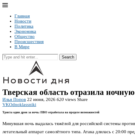
Главная
Новости
Политика
Экономика
Общество
Происшествия
В Мире
Search
Тверская область отразила ночную
Илья Попов
22 июня, 2026
620
views
Share
VK
Odnoklassniki
Триста один дрон за ночь: ПВО отработала на пределе возможностей
Минувшая ночь выдалась тяжёлой для российской системы прот
летательный аппарат самолётного типа. Атака длилась с 20:00 пр