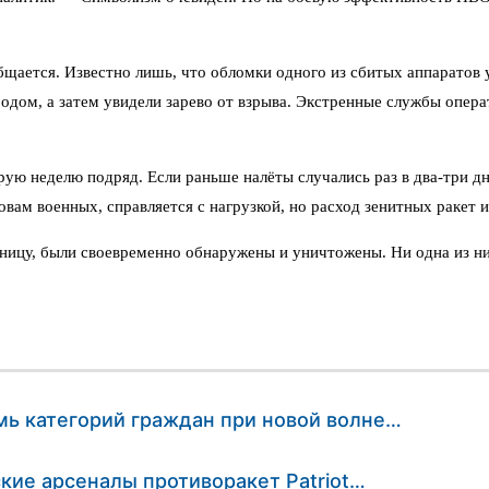
щается. Известно лишь, что обломки одного из сбитых аппаратов 
родом, а затем увидели зарево от взрыва. Экстренные службы опер
рую неделю подряд. Если раньше налёты случались раз в два-три д
овам военных, справляется с нагрузкой, но расход зенитных ракет 
ницу, были своевременно обнаружены и уничтожены. Ни одна из ни
мь категорий граждан при новой волне…
кие арсеналы противоракет Patriot…