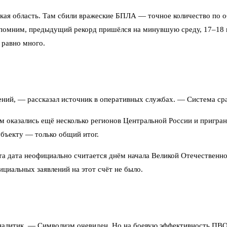
ская область. Там сбили вражеские БПЛА — точное количество по о
Напомним, предыдущий рекорд пришёлся на минувшую среду, 17–18 и
 равно много.
ений, — рассказал источник в оперативных службах. — Система сра
ом оказались ещё несколько регионов Центральной России и пригр
бъекту — только общий итог.
та дата неофициально считается днём начала Великой Отечественн
циальных заявлений на этот счёт не было.
налитик. — Символизм очевиден. Но на боевую эффективность ПВО 