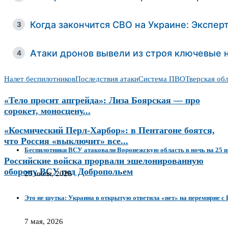
Когда закончится СВО на Украине: Экспер
3
Атаки дронов вывели из строя ключевые
4
Налет беспилотников
Последствия атаки
Система ПВО
Тверская обл
«Тело просит апгрейда»: Лиза Боярская — про
сорокет, моносцену...
«Космический Перл-Харбор»: в Пентагоне боятся,
что Россия «выключит» все...
Беспилотники ВСУ атаковали Воронежскую область в ночь на 25 и
Российские войска прорвали эшелонированную
оборону ВСУ под Добропольем
25 июля, 2026
Это не шутка: Украина в открытую ответила «нет» на перемирие с 
7 мая, 2026