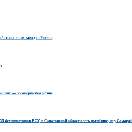
ерабатывающих заводов России
да
огибших — несовершеннолетние
5 беспилотников ВСУ, в Саратовской области есть погибшие, под Самарой 