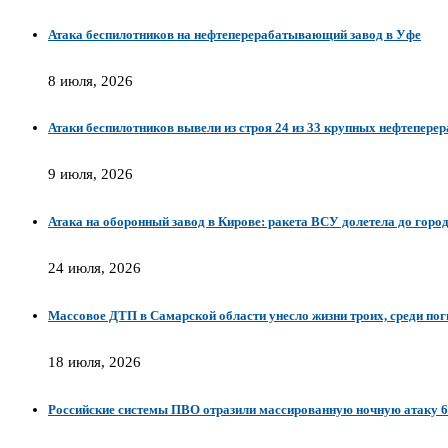
Атака беспилотников на нефтеперерабатывающий завод в Уфе
8 июля, 2026
Атаки беспилотников вывели из строя 24 из 33 крупных нефтепер
9 июля, 2026
Атака на оборонный завод в Кирове: ракета ВСУ долетела до горо
24 июля, 2026
Массовое ДТП в Самарской области унесло жизни троих, среди п
18 июля, 2026
Российские системы ПВО отразили массированную ночную атаку 63