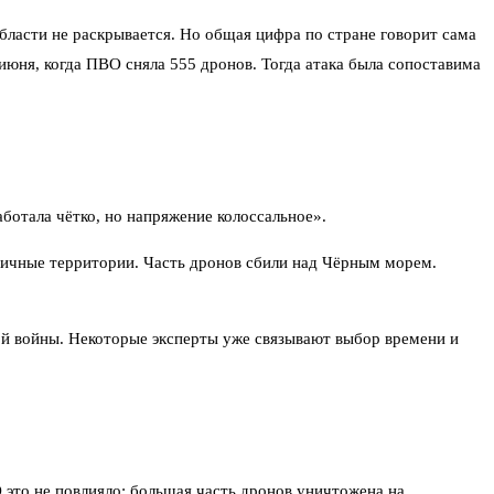
бласти не раскрывается. Но общая цифра по стране говорит сама
юня, когда ПВО сняла 555 дронов. Тогда атака была сопоставима
ботала чётко, но напряжение колоссальное».
аничные территории. Часть дронов сбили над Чёрным морем.
ой войны. Некоторые эксперты уже связывают выбор времени и
это не повлияло: большая часть дронов уничтожена на