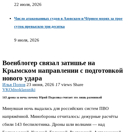
22 июля, 2026
Число атакованных судов в Азовском и Чёрном морях за трое
суток превысило три десятка
9 июля, 2026
Военблогер связал затишье на
Крымском направлении с подготовкой
нового удара
Илья Попов
23 июня, 2026
17
views
Share
VK
Odnoklassniki
143 дрона за ночь: почему Юрий Подоляка считает это лишь разминкой
Минувшая ночь выдалась для российских систем ПВО
напряжённой. Минобороны отчиталось: дежурные расчёты
сбили 143 беспилотника. Дроны шли волнами — над