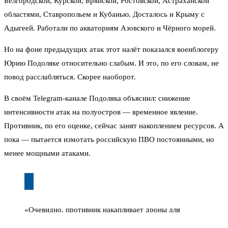
Белгородской, Курской, Брянской, Ростовской, Астраханской
областями, Ставропольем и Кубанью. Досталось и Крыму с
Адыгеей. Работали по акваториям Азовского и Чёрного морей.
Но на фоне предыдущих атак этот налёт показался военблогеру
Юрию Подоляке относительно слабым. И это, по его словам, не
повод расслабляться. Скорее наоборот.
В своём Telegram-канале Подоляка объяснил: снижение
интенсивности атак на полуостров — временное явление.
Противник, по его оценке, сейчас занят накоплением ресурсов. А
пока — пытается измотать российскую ПВО постоянными, но
менее мощными атаками.
«Очевидно, противник накапливает дроны для
следующего крупного удара. А пока идут попытки