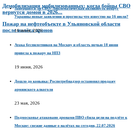
Демобилизация мобилизованных: когда бойцы СВО
Завершится ли СВО: Дипломатическая активность вокруг
вернутся домой в 2026...
Украины новые заявления и прогнозы что известно на 16 июля?
Пожар на нефтеобъекте в Ульяновской области
после налёта дронов
16 июля, 2026
Атака беспилотников на Москву и область ночью 18 июня
привела к пожару на НПЗ
19 июня, 2026
Дошло до коньяка: Роспотребнадзор остановил продажу
армянского алкоголя
23 мая, 2026
Подмосковье атаковано дронами ПВО сбила цели на подлёте к
Москве: свежие данные о налётах на сегодня, 22.07.2026