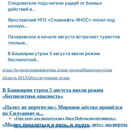
Следователи подсчитали ущерб от боевых
действий в…
Ярославский НПЗ «Славнефть-ЯНОС» попал под
ночную…
Лазаревское в начале августа встречает туристов
теплым…
В Башкирии утром 5 августа ввели режим
беспилотной…
атака беспилотников
жертвы атаки дронов
Нижегородская
область БПЛА
Расследование атаки
В Башкирии утром 5 августа ввели режим
«Беспилотная опасность»
«Палку не перегнули»: Миронов жёстко прошёлся
по Силуанову и...
«Горе тому, кто пытается над Днем Победы подтрунивать»:
«Может продлиться и пять, и десять лет»: эксперты
Песков ответил на указ Зеленского о параде