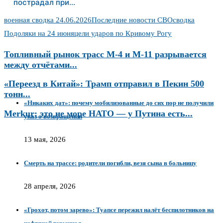
пострадал при…
военная сводка 24.06.2026
Последние новости СВО
сводка
Подоляки на 24 июня
цели ударов по Кривому Рогу
Топливный рынок трасс М-4 и М-11 разрывается
между отчётами...
«Переезд в Китай»: Трамп отправил в Пекин 500
тонн...
«Никаких дат»: почему мобилизованные до сих пор не получили
Merkur: это не море НАТО — у Путина есть...
указ о возвращении
13 мая, 2026
Смерть на трассе: родители погибли, везя сына в больницу
28 апреля, 2026
«Грохот, потом зарево»: Туапсе пережил налёт беспилотников на