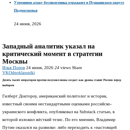
Утреннюю атаку беспилотника отражают в Пушкинском округе
Подмосковья
24 июня, 2026
Западный аналитик указал на
критический момент в стратегии
Москвы
Илья Попов
24 июня, 2026
24
views
Share
VK
Odnoklassniki
Десять тысяч операторов против полумиллиона солдат: как дроны ставят Россию перед
выбором
Гилберт Доктороу, американский политолог и историк,
известный своими нестандартными оценками российско-
украинского конфликта, опубликовал на Substack статью, в
которой изложил жёсткий тезис. По его мнению, Владимир
Путин оказался на развилке: либо переходить к «настоящей