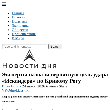
Главная
Новости
Политика
Экономика
Общество
Происшествия
В Мире
Search
Эксперты назвали вероятную цель удара
«Искандера» по Кривому Рогу
Илья Попов
24 июня, 2026
6
views
Share
VK
Odnoklassniki
Сборка ракет под боком у Зеленского: почему российский удар пришёлся по родному городу
президента