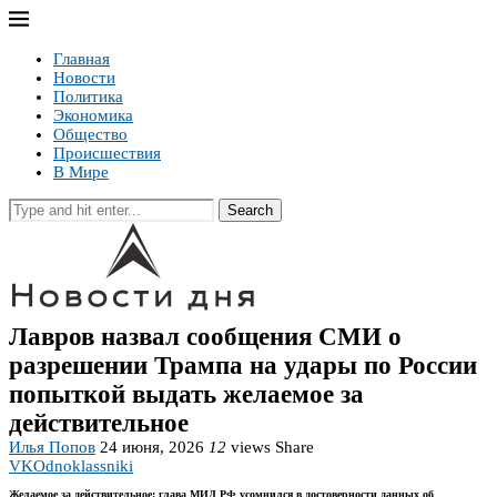
Главная
Новости
Политика
Экономика
Общество
Происшествия
В Мире
Search
Лавров назвал сообщения СМИ о
разрешении Трампа на удары по России
попыткой выдать желаемое за
действительное
Илья Попов
24 июня, 2026
12
views
Share
VK
Odnoklassniki
Желаемое за действительное: глава МИД РФ усомнился в достоверности данных об