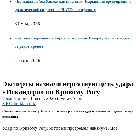
«Большая война близко как никогда»: Нарышкин предупредил о
практической подготовке НАТО к конфликту
31 мая, 2026
Нефтяной терминал в Кировском районе Петербурга пострадал
от удара дронов
4 июля, 2026
Эксперты назвали вероятную цель удара
«Искандера» по Кривому Рогу
Илья Попов
24 июня, 2026
6
views
Share
VK
Odnoklassniki
Сборка ракет под боком у Зеленского: почему российский удар пришёлся по родному городу
президента
Удар по Кривому Рогу, который прогремел накануне, мог