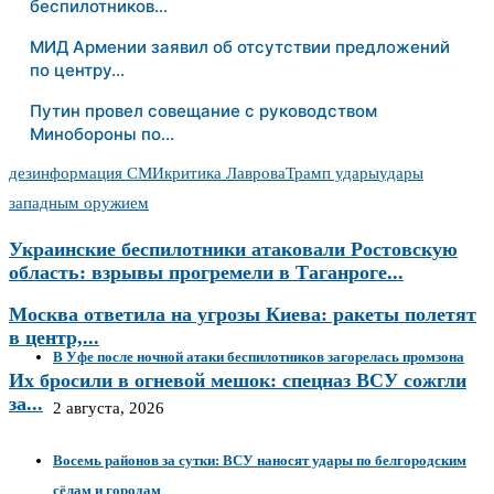
беспилотников…
МИД Армении заявил об отсутствии предложений
по центру…
Путин провел совещание с руководством
Минобороны по…
дезинформация СМИ
критика Лаврова
Трамп удары
удары
западным оружием
Украинские беспилотники атаковали Ростовскую
область: взрывы прогремели в Таганроге...
Москва ответила на угрозы Киева: ракеты полетят
в центр,...
В Уфе после ночной атаки беспилотников загорелась промзона
Их бросили в огневой мешок: спецназ ВСУ сожгли
за...
2 августа, 2026
Восемь районов за сутки: ВСУ наносят удары по белгородским
сёлам и городам