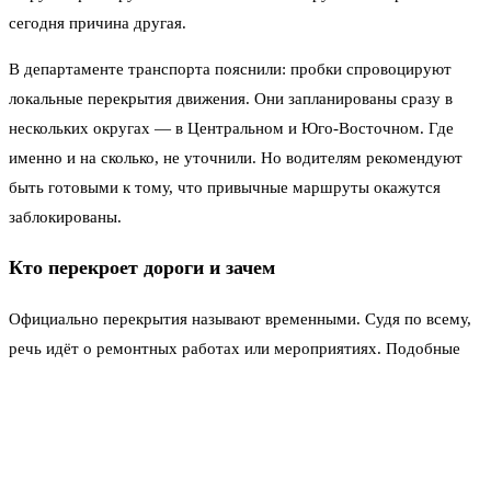
сегодня причина другая.
В департаменте транспорта пояснили: пробки спровоцируют
локальные перекрытия движения. Они запланированы сразу в
нескольких округах — в Центральном и Юго-Восточном. Где
именно и на сколько, не уточнили. Но водителям рекомендуют
быть готовыми к тому, что привычные маршруты окажутся
заблокированы.
Кто перекроет дороги и зачем
Официально перекрытия называют временными. Судя по всему,
речь идёт о ремонтных работах или мероприятиях. Подобные
ограничения не редкость для столицы, но сегодня их наложилось
несколько сразу. Плюс — погода. Осадки, которые начались ещё
днём, добавляют сложности: мокрый асфальт, плохая видимость,
водители едут медленнее. Всё вместе даёт тот самый