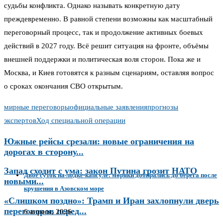
судьбы конфликта. Однако называть конкретную дату
преждевременно. В равной степени возможны как масштабный
переговорный процесс, так и продолжение активных боевых
действий в 2027 году. Всё решит ситуация на фронте, объёмы
внешней поддержки и политическая воля сторон. Пока же и
Москва, и Киев готовятся к разным сценариям, оставляя вопрос
о сроках окончания СВО открытым.
мирные переговоры
официальные заявления
прогнозы
экспертов
Ход специальной операции
Южные рейсы срезали: новые ограничения на
дорогах в сторону...
Запад сходит с ума: закон Путина грозит НАТО
Двое суток на лодке-капсуле: моряки добирались до берега после
новыми...
крушения в Азовском море
«Слишком поздно»: Трамп и Иран захлопнули дверь
переговоров перед...
6 апреля, 2026