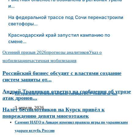
и…
На федеральной трассе под Сочи перенастроили
светофоры…
Краснодарский край запустил кампанию по
смене…
Осенний призыв 2026
прогнозы аналитиков
Указ о
мобилизации
частичная мобилизация
Российский бизнес обсудит с властями создание
систем защиты от...
Андрей Травников ответил на сообщения об угрозе
Их бросили в огневой мешок: спецназ ВСУ сожгли за час
атак дронов...
3 апреля, 2026
Налёт беспилотников на Курск привёл к
повреждению девяти многоэтажек
Саммит НАТО в Анкаре изменил правила игры по украинским
ударам вглубь России