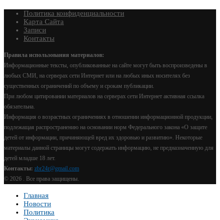
Политика конфиденциальности
Карта Сайта
Записи
Контакты
Правила использования материалов:
Информационные тексты, опубликованные на сайте могут быть воспроизведены в
любых СМИ, на серверах сети Интернет или на любых иных носителях без
существенных ограничений по объему и срокам публикации.
При любом цитировании материалов на серверах сети Интернет активная ссылка
обязательна.
Информация о возрастных ограничениях в отношении информационной продукции,
подлежащая распространению на основании норм Федерального закона «О защите
детей от информации, причиняющей вред их здоровью и развитию». Некоторые
материалы данной страницы могут содержать информацию, не предназначенную для
детей младше 18 лет.
Контакты:
zbr24r@gmail.com
©
2026 . Все права защищены.
Главная
Новости
Политика