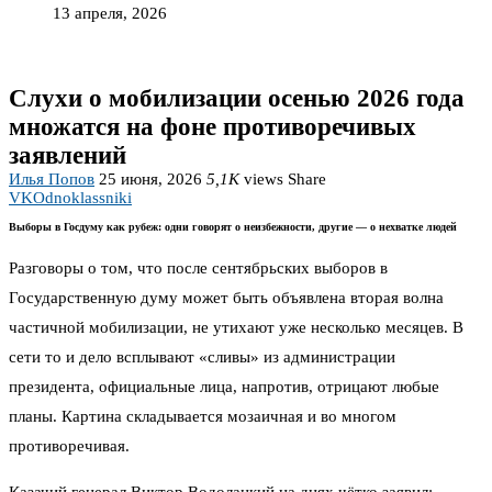
13 апреля, 2026
Слухи о мобилизации осенью 2026 года
множатся на фоне противоречивых
заявлений
Илья Попов
25 июня, 2026
5,1K
views
Share
VK
Odnoklassniki
Выборы в Госдуму как рубеж: одни говорят о неизбежности, другие — о нехватке людей
Разговоры о том, что после сентябрьских выборов в
Государственную думу может быть объявлена вторая волна
частичной мобилизации, не утихают уже несколько месяцев. В
сети то и дело всплывают «сливы» из администрации
президента, официальные лица, напротив, отрицают любые
планы. Картина складывается мозаичная и во многом
противоречивая.
Казачий генерал Виктор Водолацкий на днях чётко заявил: