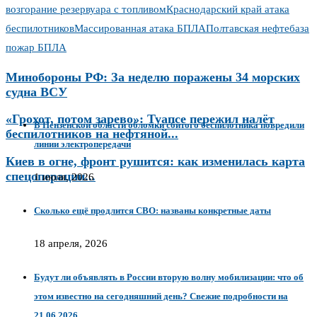
возгорание резервуара с топливом
Краснодарский край атака
беспилотников
Массированная атака БПЛА
Полтавская нефтебаза
пожар БПЛА
Минобороны РФ: За неделю поражены 34 морских
судна ВСУ
«Грохот, потом зарево»: Туапсе пережил налёт
В Пензенской области обломки сбитого беспилотника повредили
беспилотников на нефтяной...
линии электропередачи
Киев в огне, фронт рушится: как изменилась карта
спецоперации...
1 июля, 2026
Сколько ещё продлится СВО: названы конкретные даты
18 апреля, 2026
Будут ли объявлять в России вторую волну мобилизации: что об
этом известно на сегодняшний день? Свежие подробности на
21.06.2026