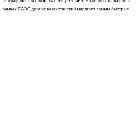
географическая близость и отсутствие таможенных барьеров в
рамках ЕАЭС делают казахстанский маршрут самым быстрым.
Потенциальным поставщиком источники называют завод
«Конденсат». Однако есть нюанс: после остановки российского
НПЗ «ТАНЕКО» под вопросом оказалась сырьевая база для
этого предприятия.
То есть Казахстану может просто не
хватить собственных ресурсов
, если Россия не поможет с
нефтью.
По информации агентства, обсуждается бартерная схема:
казахстанский бензин могут обменять на российское
авиатопливо. Такой вариант удобен обеим сторонам — у Астаны
есть излишки керосина, а у Москвы — острая потребность в
автомобильном топливе.
Показательно, что официального подтверждения переговоров ни
с российской, ни с казахстанской стороны нет. Ни Минэнерго, ни