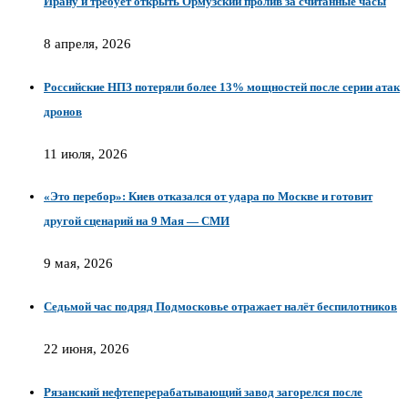
Ирану и требует открыть Ормузский пролив за считанные часы
8 апреля, 2026
Российские НПЗ потеряли более 13% мощностей после серии атак
дронов
11 июля, 2026
«Это перебор»: Киев отказался от удара по Москве и готовит
другой сценарий на 9 Мая — СМИ
9 мая, 2026
Седьмой час подряд Подмосковье отражает налёт беспилотников
22 июня, 2026
Рязанский нефтеперерабатывающий завод загорелся после