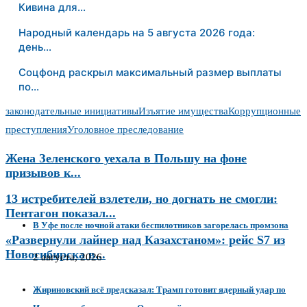
Кивина для…
Народный календарь на 5 августа 2026 года:
день…
Соцфонд раскрыл максимальный размер выплаты
по…
законодательные инициативы
Изъятие имущества
Коррупционные
преступления
Уголовное преследование
Жена Зеленского уехала в Польшу на фоне
призывов к...
13 истребителей взлетели, но догнать не смогли:
Пентагон показал...
В Уфе после ночной атаки беспилотников загорелась промзона
«Развернули лайнер над Казахстаном»: рейс S7 из
Новосибирска в...
2 августа, 2026
Жириновский всё предсказал: Трамп готовит ядерный удар по