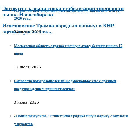
Эксперты назвали сроки стабилизации топливного
На российских заправках дизель догнал бензин по цене к лету
рынка Новосибирска
2026 года
Исчезновение Трампа породило панику: в КНР
оценили риски для...
24 июня, 2026
Московская область отражает ночную атаку беспилотников 17
июля
17 июля, 2026
Сигнал тревоги разошелся по Подмосковью: смс с грозным
предупреждением пришли тысячам
3 июня, 2026
«Поймали и убили»: Египет начал радикальную борьбу с акулами
у курортов