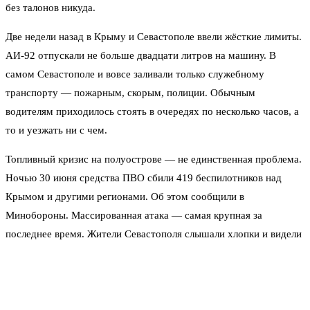
без талонов никуда.
Две недели назад в Крыму и Севастополе ввели жёсткие лимиты.
АИ-92 отпускали не больше двадцати литров на машину. В
самом Севастополе и вовсе заливали только служебному
транспорту — пожарным, скорым, полиции. Обычным
водителям приходилось стоять в очередях по несколько часов, а
то и уезжать ни с чем.
Топливный кризис на полуострове — не единственная проблема.
Ночью 30 июня средства ПВО сбили 419 беспилотников над
Крымом и другими регионами. Об этом сообщили в
Минобороны. Массированная атака — самая крупная за
последнее время. Жители Севастополя слышали хлопки и видели
вспышки в небе. Система ПВО работала без перерыва несколько
часов.
Почему бензин исчез и когда всё наладится