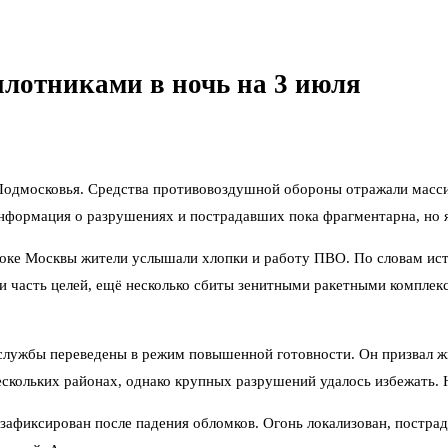
илотниками в ночь на 3 июля
 Подмосковья. Средства противовоздушной обороны отражали масс
Информация о разрушениях и пострадавших пока фрагментарна, но 
стоке Москвы жители услышали хлопки и работу ПВО. По словам ис
 часть целей, ещё несколько сбиты зенитными ракетными комплек
службы переведены в режим повышенной готовности. Он призвал жи
ескольких районах, однако крупных разрушений удалось избежать. 
зафиксирован после падения обломков. Огонь локализован, постра