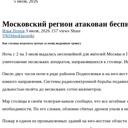
5 июля, 2026
Московский регион атакован бесп
Илья Попов
3 июля, 2026
157
views
Share
VK
Odnoklassniki
Как столица встретила третью за месяц воздушную тревогу
Ночь с 2 на 3 июля выдалась неспокойной для жителей Москвы и
уничтожение нескольких аппаратов, направлявшихся к столице. 
Около двух часов ночи в ряде районов Подмосковья и на юго-во
южного направления. Системы радиоэлектронной борьбы подавили
дальностью полёта до нескольких сотен километров.
Мэр столицы в своём телеграм-канале сообщил, что все штабные 
необходимости. По его словам, обломки сбитых дронов упали в н
Пожар в одном из промышленных зданий на юго-востоке области 