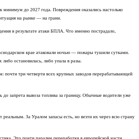
как минимум до 2027 года. Повреждения оказались настолько
итуация на рынке — на грани.
ния в результате атаки БПЛА. Что именно пострадало,
раснодарском крае атаковали ночью — пожары тушили сутками.
 либо остановилась, либо упала в разы.
том: почти три четверти всех крупных заводов перерабатывающей
ь до запрета вывоза топлива за границу. Обычные водители уже
реальным. За Уралом запасы есть, но везти их через всю страну
стика. Это почти паралич переработки в европейской части