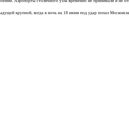
ений. Аэропорты столичного узла временно не принимали и не отп
ыдущей крупной, когда в ночь на 18 июня под удар попал Московск
в были скорректированы, что говорит о попытке адаптации к наше
ты, стараясь истощить силы противовоздушной обороны. «Использ
о каждую ночь мы видим, как их сбивают. Система работает надёж
оступало. Пресс-служба Минобороны традиционно сообщает итоги в
о — ночные тревоги в Подмосковье входят в привычку. И это, пож
шихи. — Но всё равно каждый раз страшно. Особенно когда гул ст
все объекты критической инфраструктуры в радиусе тридцати кило
»: как Вильнюс сам себя осадил