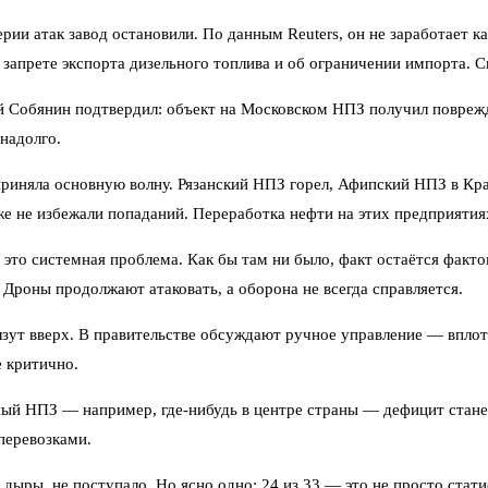
рии атак завод остановили. По данным Reuters, он не заработает 
 запрете экспорта дизельного топлива и об ограничении импорта. С
Собянин подтвердил: объект на Московском НПЗ получил поврежде
надолго.
приняла основную волну. Рязанский НПЗ горел, Афипский НПЗ в К
е не избежали попаданий. Переработка нефти на этих предприятиях
о это системная проблема. Как бы там ни было, факт остаётся фак
Дроны продолжают атаковать, а оборона не всегда справляется.
лзут вверх. В правительстве обсуждают ручное управление — вплот
е критично.
ый НПЗ — например, где-нибудь в центре страны — дефицит станет 
перевозками.
дыры, не поступало. Но ясно одно: 24 из 33 — это не просто стати