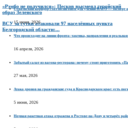
«Рэмбо не получился»: Песков высмеял геройский
Сувалкский коридор стал полигоном для учений НАТО — эксперт о
образ Зеленского
15 июня, 2026
ВСУ за сутки атаковали 97 населённых пункта
Белгородской области:...
Что происходит на линии фронта: тактика, направления и реальная
16 апреля, 2026
Забытый салат из вагона-ресторана: почему стоит приготовить «П
27 мая, 2026
Атака дронов на гражданские суда в Краснодарском крае: есть по
5 июня, 2026
Ночная ракетная атака отражена в Ростове-на-Дону и четырёх рай