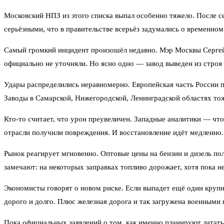
Московский НПЗ из этого списка выпал особенно тяжело. После се
серьёзными, что в правительстве всерьёз задумались о временном
Самый громкий инцидент произошёл недавно. Мэр Москвы Сергей 
официально не уточняли. Но ясно одно — завод выведен из строя 
Удары распределились неравномерно. Европейская часть России 
Заводы в Самарской, Нижегородской, Ленинградской областях тож
Кто-то считает, что урон преувеличен. Западные аналитики — чт
отрасли получили повреждения. И восстановление идёт медленно. 
Рынок реагирует мгновенно. Оптовые цены на бензин и дизель по
замечают: на некоторых заправках топливо дорожает, хотя пока н
Экономисты говорят о новом риске. Если выпадет ещё один крупн
дорого и долго. Плюс железная дорога и так загружена военными 
Пока официальных заявлений о том, как именно планируют латать 