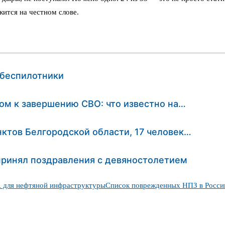
жится на честном слове.
 беспилотники
ом к завершению СВО: что известно на…
нктов Белгородской области, 17 человек…
принял поздравления с девяностолетием
 для нефтяной инфраструктуры
Список поврежденных НПЗ в Росси