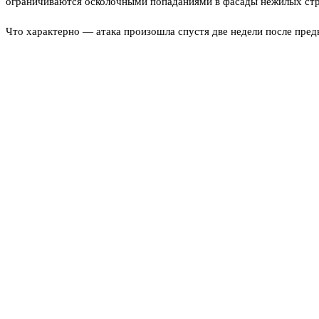
ограничиваются осколочными попаданиями в фасады нежилых стро
Что характерно — атака произошла спустя две недели после пред
столице, но были частично перехвачены. Сейчас маршруты дроно
Эксперты по безопасности отмечают: противник наращивает налё
трудно обнаружить, — говорит источник в оборонной сфере. — Н
Официальных заявлений о количестве сбитых дронов на утро не п
четырнадцати уничтоженных целей. Независимо от цифр, ясно одн
«Мы уже привыкли к хлопкам, — рассказал один из жителей Бала
места падения обломков. Губернатор области поручил проверить 
Читайте также
«Уровень угроз кардинально не изменился
1