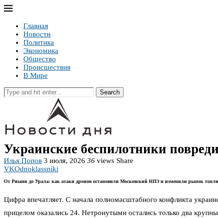
Главная
Новости
Политика
Экономика
Общество
Происшествия
В Мире
Search
Украинские беспилотники повреди
Илья Попов
3 июля, 2026
36
views
Share
VK
Odnoklassniki
От Рязани до Урала: как атаки дронов остановили Московский НПЗ и изменили рынок топл
Цифра впечатляет. С начала полномасштабного конфликта украин
прицелом оказались 24. Нетронутыми остались только два крупных