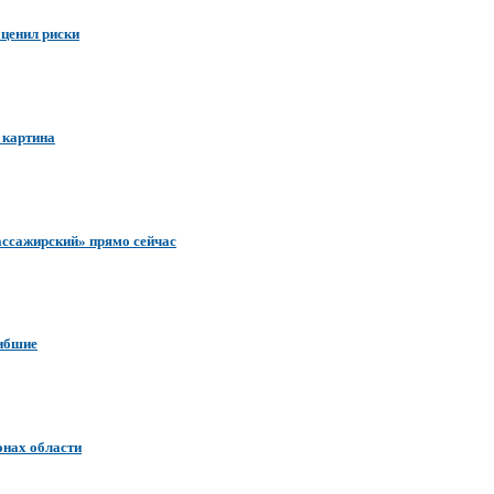
ценил риски
 картина
ассажирский» прямо сейчас
гибшие
онах области