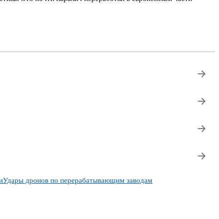
→
→
→
→
и
Удары дронов по перерабатывающим заводам