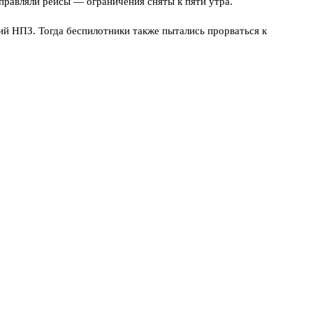
равляли рейсы — ограничения сняты к пяти утра.
ий НПЗ. Тогда беспилотники также пытались прорваться к
й системе ПВО.
уются дешёвые аппараты с примитивной навигацией, которые
но».
 сводке за сутки. Неофициальные данные разнятся: от семи до
алуй, самое тревожное.
оит за окнами». Оперативные службы продолжают обследовать
метров от столицы.
→