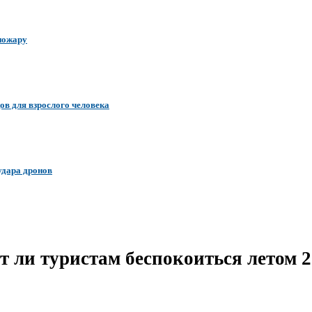
 пожару
ов для взрослого человека
удара дронов
т ли туристам беспокоиться летом 