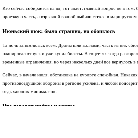
Кто сейчас собирается на юг, тот знает: главный вопрос не в том,
проезжую часть, а взрывной волной выбило стекла в маршрутном 
Июньский шок: было страшно, но обошлось
Та ночь запомнилась всем. Дроны шли волнами, часть из них сбили
планировал отпуск и уже купил билеты. В соцсетях тогда разгор
временные ограничения, но через несколько дней всё вернулось в
Сейчас, в начале июля, обстановка на курорте спокойная. Никаки
противовоздушной обороны в регионе усилена, и любой подозрите
отдыхающих минимален».
Что говорят цифры и карты
Если посмотреть на сводки по беспилотникам за последнюю неде
на Санкт-Петербург — более 70 дронов, один ударил прямо по го
курорт продолжает работу в обычном режиме: «Пляжи открыты, о