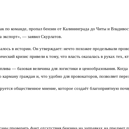
как по команде, пропал бензин от Калининграда до Читы и Владиво
на экспорт», — заявил Скурлатов.
учалось в истории. Он утверждает: нечто похожее проделывали пров
еский кризис привели к тому, что власть оказалась в руках тех, кт
плива — базовая величина для логистики и ценообразования. Когда
 карману граждан и, что удобно для провокаторов, позволяет пере
руется общественное мнение, которое создаёт благоприятную почву
ны проверить факт отсутствия бензина на заправках на предмет пр