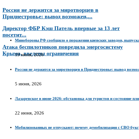
Россия не держится за миротворцев в
Приднестровье: вывод возможен,...
Директор ФБР Кэш Патель впервые за 13 лет
посетит...
Минобороны РФ сообщило о поражении киевских заводов, выпуск
Атака беспилотников повредила энергосистему
Крыма, введены ограничения
19 июля, 2026
Россия не держится за миротворцев в Приднестровье: вывод возмож
5 июня, 2026
Лазаревское в июне 2026: обстановка для туристов и состояние пл
22 июня, 2026
Мобилизованных не отпускают: почему демобилизация с СВО буксу