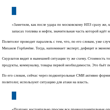
«Заметили, как после удара по московскому НПЗ сразу же, 
запасах топлива и нефти, значительная часть которой идёт 
Политолог проводит параллель с тем, что, по его словам, уже сл
Михаиле Горбачёве. Тогда, напоминает эксперт, дефицит и экономич
Скурлатов видит в нынешней ситуации ту же схему. Стоимость то
продукты, коммуналку, товары первой необходимости. Это бьёт по
По его словам, сейчас через подконтрольные СМИ активно форми
политолог, используют ситуацию для атаки на власть.
«Поэтому настоятельно просим все правоохранительные орга