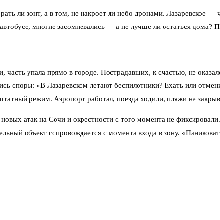
 брать ли зонт, а в том, не накроет ли небо дронами. Лазаревское 
автобусе, многие засомневались — а не лучше ли остаться дома? 
, часть упала прямо в городе. Пострадавших, к счастью, не оказал
елись споры: «В Лазаревском летают беспилотники? Ехать или отме
 штатный режим. Аэропорт работал, поезда ходили, пляжи не закрыв
х новых атак на Сочи и окрестности с того момента не фиксировал
льный объект сопровождается с момента входа в зону. «Паниковат
лю, то основные события разворачиваются далеко от Черноморского
роду. На Кубани и в Сочи — тишина. Никаких сообщений о новых н
тели заполнены, рейсы выполняются по расписанию».