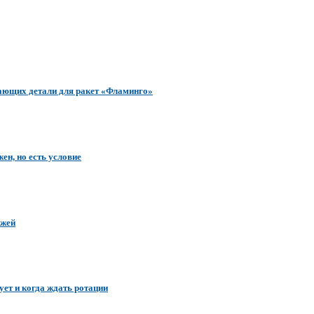
ающих детали для ракет «Фламинго»
ен, но есть условие
яжей
ет и когда ждать ротации