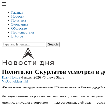
Главная
Новости
Политика
Экономика
Общество
Происшествия
В Мире
Search
Политолог Скурлатов усмотрел в д
Илья Попов
4 июля, 2026
45
views
Share
VK
Odnoklassniki
«Как по команде»: после удара по московскому НПЗ топливо исчезло от Калининграда до Вла
Дефицит бензина на российских заправках, о котором заговорили 
мнению, ситуация с топливом — искусственная, а её цель — созд