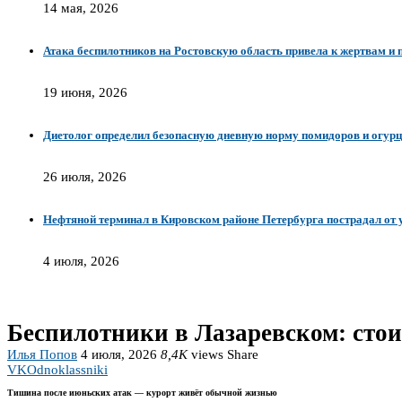
14 мая, 2026
Атака беспилотников на Ростовскую область привела к жертвам и
19 июня, 2026
Диетолог определил безопасную дневную норму помидоров и огурц
26 июля, 2026
Нефтяной терминал в Кировском районе Петербурга пострадал от 
4 июля, 2026
Беспилотники в Лазаревском: стои
Илья Попов
4 июля, 2026
8,4K
views
Share
VK
Odnoklassniki
Тишина после июньских атак — курорт живёт обычной жизнью