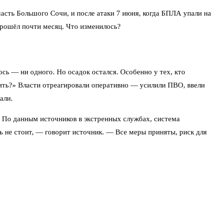
— часть Большого Сочи, и после атаки 7 июня, когда БПЛА упали на
Прошёл почти месяц. Что изменилось?
ось — ни одного. Но осадок остался. Особенно у тех, кто
нить?» Власти отреагировали оперативно — усилили ПВО, ввели
али.
и. По данным источников в экстренных службах, система
ь не стоит, — говорит источник. — Все меры приняты, риск для
 побережья. Сегодня, например, отбивали массированную атаку
алётах. Более того, по информации туристического портала Сочи,