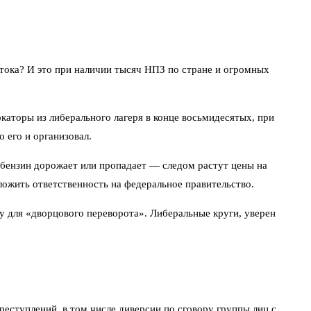
стока? И это при наличии тысяч НПЗ по стране и огромных
окаторы из либерального лагеря в конце восьмидесятых, при
о его и организовал.
 бензин дорожает или пропадает — следом растут цены на
ложить ответственность на федеральное правительство.
 для «дворцового переворота». Либеральные круги, уверен
еступлений, в том числе диверсии по сговору группы лиц с