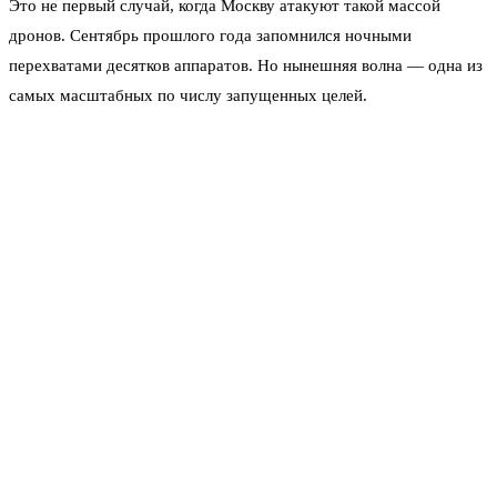
Это не первый случай, когда Москву атакуют такой массой
дронов. Сентябрь прошлого года запомнился ночными
перехватами десятков аппаратов. Но нынешняя волна — одна из
самых масштабных по числу запущенных целей.
Сейчас экстренные службы вернулись к штатному режиму.
Аэропорты, по данным столичного штаба, работали с
ограничениями в ночные часы, но к утру возобновили приём и
отправку рейсов в полном объёме. Жители Московской области
сообщают о громких хлопках в нескольких районах — вероятно,
это были звуки работы ПВО.
Как рассказал один из источников в оперативных службах,
массированные налёты требуют повышенного расхода зенитных
ракет, но запасы позволяют отражать такие угрозы без риска для
города. «Каждая атака отрабатывается по штатной схеме:
обнаружение, сопровождение, уничтожение», — отметил
собеседник.