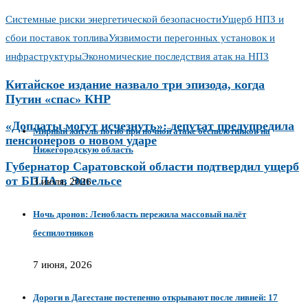
Системные риски энергетической безопасности
Ущерб НПЗ и
сбои поставок топлива
Уязвимости перегонных установок и
инфраструктуры
Экономические последствия атак на НПЗ
Китайское издание назвало три эпизода, когда
Путин «спас» КНР
«Доплаты могут исчезнуть»: депутат предупредила
Мирный житель погиб при ночной атаке беспилотников на
пенсионеров о новом ударе
Нижегородскую область
Губернатор Саратовской области подтвердил ущерб
от БПЛА в Энгельсе
3 июля, 2026
Ночь дронов: Ленобласть пережила массовый налёт
беспилотников
7 июня, 2026
Дороги в Дагестане постепенно открывают после ливней: 17