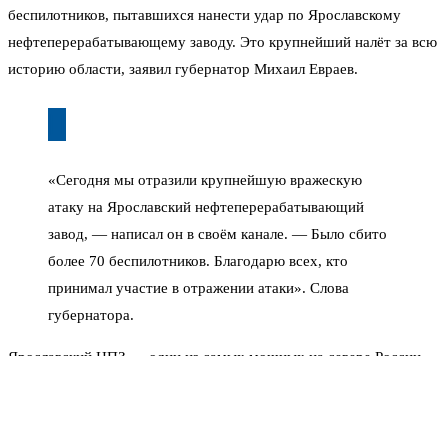
беспилотников, пытавшихся нанести удар по Ярославскому
нефтеперерабатывающему заводу. Это крупнейший налёт за всю
историю области, заявил губернатор Михаил Евраев.
«Сегодня мы отразили крупнейшую вражескую
атаку на Ярославский нефтеперерабатывающий
завод, — написал он в своём канале. — Было сбито
более 70 беспилотников. Благодарю всех, кто
принимал участие в отражении атаки». Слова
губернатора.
Ярославский НПЗ — один из самых мощных на севере России.
Его мощность — 15 миллионов тонн нефти в год, он стабильно
входит в пятёрку крупнейших заводов страны. Удар по такому
объекту мог иметь серьёзные последствия для топливного