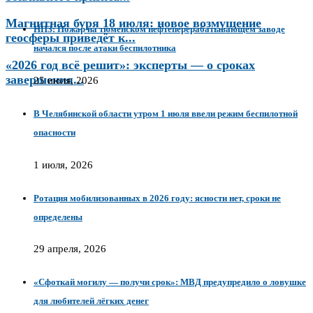
Магнитная буря 18 июля: новое возмущение
НПЗ: Пожар на тюменском нефтеперерабатывающем заводе
геосферы приведёт к...
начался после атаки беспилотника
«2026 год всё решит»: эксперты — о сроках
завершения...
25 июля, 2026
В Челябинской области утром 1 июля ввели режим беспилотной
опасности
1 июля, 2026
Ротация мобилизованных в 2026 году: ясности нет, сроки не
определены
29 апреля, 2026
«Сфоткай могилу — получи срок»: МВД предупредило о ловушке
для любителей лёгких денег