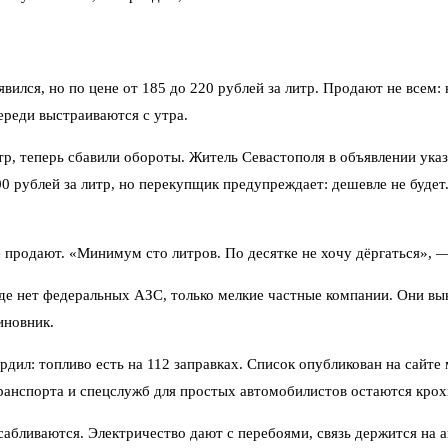
вился, но по цене от 185 до 220 рублей за литр. Продают не всем:
реди выстраиваются с утра.
тр, теперь сбавили обороты. Житель Севастополя в объявлении ука
 рублей за литр, но перекупщик предупреждает: дешевле не будет. 
е продают. «Минимум сто литров. По десятке не хочу дёргаться», 
де нет федеральных АЗС, только мелкие частные компании. Они вы
иновник.
ил: топливо есть на 112 заправках. Список опубликован на сайте 
ранспорта и спецслужб для простых автомобилистов остаются крох
абливаются. Электричество дают с перебоями, связь держится на 