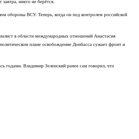
 завтра, никто не берётся.
ом обороны ВСУ. Теперь, когда он под контролем российской
иалист в области международных отношений Анастасия
 политическом плане освобождение Донбасса сужает фронт и
сь годами. Владимир Зеленский ранее сам говорил, что
и Краматорска начнётся ближе к концу года. По его словам,
айшее время она будет освобождена, я бы не стал. К концу