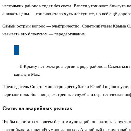
нескольких районов сидят без света. Власти уточняют: блэкаута 
снижать цены — топливо стало чуть доступнее, но всё ещё дорого
Самый острый вопрос — электричество. Советник главы Крыма Ол
называть это блэкаутом — передёргивание.
— В Крыму нет электроэнергии в ряде районов. Ссылаться 
канале в Max.
Председатель Совета министров республики Юрий Гоцанюк уточни
перезапитали. Больницы, экстренные службы и стратегическая ин
Связь на аварийных рельсах
Чтобы не остаться совсем без коммуникаций, операторы запустили
настройках галочку «Роуминг данных». Аварийный режим заработа