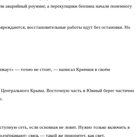
вели аварийный роуминг, а перекупщики бензина начали понемногу
овреждаются, восстановительные работы идут без остановки. Но
лэкаут» — точно не стоит, — написал Крючков в своём
 и Центрального Крыма. Восточную часть и Южный берег частично
о.
тупную сеть, если основная не ловит. Нужно только включить в
чёркивают: связь — такой же приоритет, как свет.