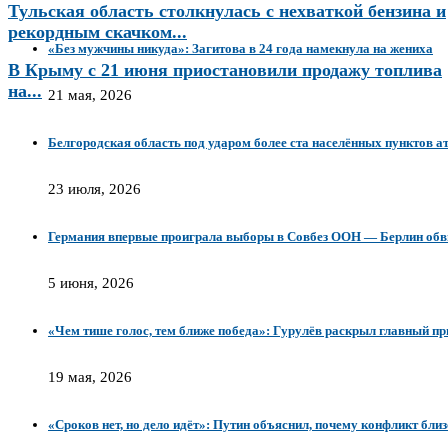
Тульская область столкнулась с нехваткой бензина и
рекордным скачком...
«Без мужчины никуда»: Загитова в 24 года намекнула на жениха
В Крыму с 21 июня приостановили продажу топлива
на...
21 мая, 2026
Белгородская область под ударом более ста населённых пунктов ат
23 июля, 2026
Германия впервые проиграла выборы в Совбез ООН — Берлин обвин
5 июня, 2026
«Чем тише голос, тем ближе победа»: Гурулёв раскрыл главный п
19 мая, 2026
«Сроков нет, но дело идёт»: Путин объяснил, почему конфликт близ