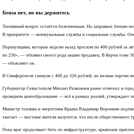
Бенза нет, но вы держитесь
Топливный вопрос остаётся болезненным. На заправках бензин поя
В приоритете — коммунальные службы и социальные службы. Оче
Перекупщики, которые неделю назад просили по 400 рублей за ли
по 250», — объявил своего рода акцию продавец. В Керчи тоже 300
— объясняет он.
В Симферополе скинули с 400 до 320 рублей, но мелкие партии н
Губернатор Севастополя Михаил Развожаев ранее отмечал: в горо
проверяли ценообразование — всё в рамках реалий, утверждает ч
Министр топлива и энергетики Крыма Владимир Воронкин подтверд
хватает — местные жители жалуются, что после общественного т
Пока враг продолжает бить по инфраструктуре, крымчане приспос