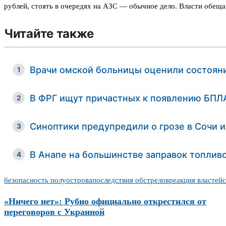
рублей, стоять в очередях на АЗС — обычное дело. Власти обеща
Читайте также
Врачи омской больницы оценили состоян
1
В ФРГ ищут причастных к появлению БПЛА
2
Синоптики предупредили о грозе в Сочи 
3
В Анапе на большинстве заправок топливо
4
безопасность полуострова
последствия обстрелов
реакция властей
«Ничего нет»: Рубио официально открестился от
переговоров с Украиной