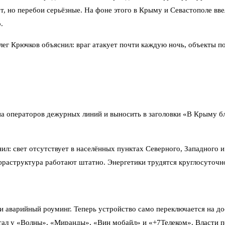
нет, но перебои серьёзные. На фоне этого в Крыму и Севастополе в
.
ег Крючков объяснил: враг атакует почти каждую ночь, объекты п
на операторов дежурных линий и выносить в заголовки «В Крыму б
л: свет отсутствует в населённых пунктах Северного, Западного
фраструктура работают штатно. Энергетики трудятся круглосуточн
 аварийный роуминг. Теперь устройство само переключается на дос
л у «Волны», «Миранды», «Вин мобайл» и «+7Телеком». Власти под