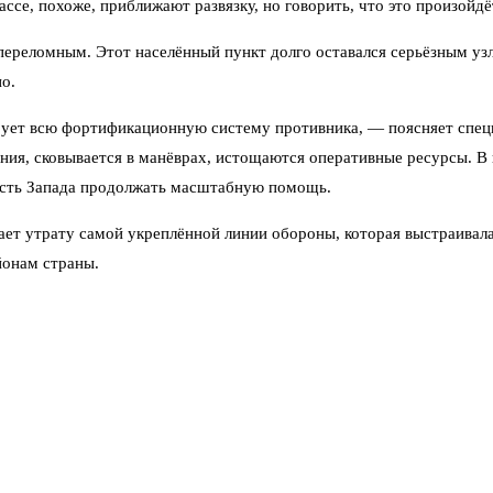
ссе, похоже, приближают развязку, но говорить, что это произойдёт
ереломным. Этот населённый пункт долго оставался серьёзным узл
о.
ует всю фортификационную систему противника, — поясняет спец
ния, сковывается в манёврах, истощаются оперативные ресурсы. В
ность Запада продолжать масштабную помощь.
ает утрату самой укреплённой линии обороны, которая выстраивала
йонам страны.
седе с «Газетой.Ru» спрогнозировал, что освобождение Славянска 
гломерацию в огневой мешок.
 Славянско-Краматорской агломерации. Говорить о том, что в ближ
нутов.