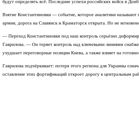
будут определять всё. Последние успехи российских войск в Донба
Взятие Константиновки — событие, которое аналитики называют п
армии, дорога на Славянск и Краматорск открыта. Но не мгновенн
— Переход Константиновки под наш контроль серьёзно деформир
Гаврилова. — Он теряет контроль над ключевыми линиями снабже
ухудшает переговорные позиции Киева, а также влияет на готов
Гаврилова подчёркивает: потеря этого региона для Украины означ
оставление этих фортификаций откроет дорогу к центральным ра
Не все верят в быстрый финал. Военный эксперт Юрий Кнутов в бе
сначала российские войска сосредоточатся на том, чтобы взять а
— Продвижение должно иметь целью взятие в огневой мешок
лета есть перспектива взять её в огневое кольцо, — сказал К