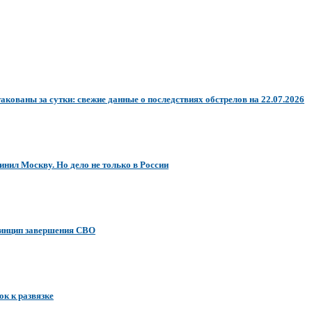
акованы за сутки: свежие данные о последствиях обстрелов на 22.07.2026
ил Москву. Но дело не только в России
ринцип завершения СВО
ок к развязке