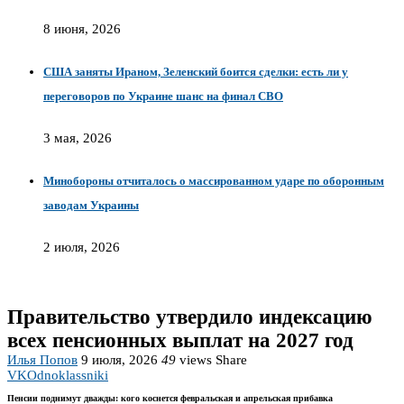
8 июня, 2026
США заняты Ираном, Зеленский боится сделки: есть ли у
переговоров по Украине шанс на финал СВО
3 мая, 2026
Минобороны отчиталось о массированном ударе по оборонным
заводам Украины
2 июля, 2026
Правительство утвердило индексацию
всех пенсионных выплат на 2027 год
Илья Попов
9 июля, 2026
49
views
Share
VK
Odnoklassniki
Пенсии поднимут дважды: кого коснется февральская и апрельская прибавка