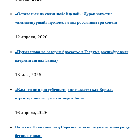
«Оставаться на связи любой ценой»: Дуров запустил
«антицензурный» протокол и дал россиянам три совета
12 апреля, 2026
«Путин слова на ветер не бросает»: в Госдуме расшифровали
ядерный сигнал Западу
13 мая, 2026
«Вам это ни один губернатор не скажет»: как Кремль
отреагировал на громкое видео Бони
16 апреля, 2026
Налёт на Поволжье: над Саратовом за ночь уничтожили рощу
беспилотников