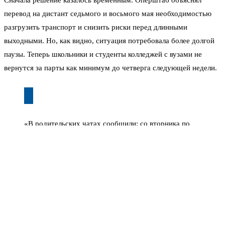
Сначала решение казалось временным. Оперштаб объяснял
перевод на дистант седьмого и восьмого мая необходимостью
разгрузить транспорт и снизить риски перед длинными
выходными. Но, как видно, ситуация потребовала более долгой
паузы. Теперь школьники и студенты колледжей с вузами не
вернутся за парты как минимум до четверга следующей недели.
«В родительских чатах сообщили: со вторника по
пятницу — дистанционный режим. Никаких очных
занятий. Педагоги уже оповещают об изменениях в
расписании», — делятся жители Пензы в социальных
сетях.
Пока официальных заявлений от губернатора Олега
Мельниченко на этот счёт не поступало. Но источники в