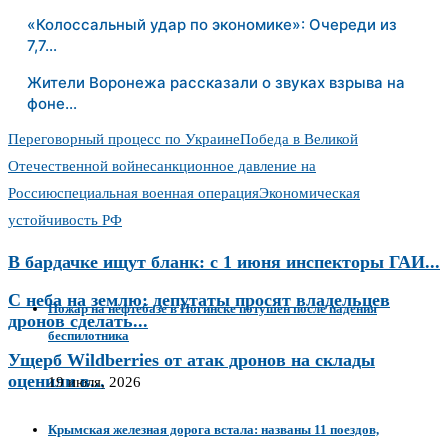
«Колоссальный удар по экономике»: Очереди из
7,7…
Жители Воронежа рассказали о звуках взрыва на
фоне…
Переговорный процесс по Украине
Победа в Великой
Отечественной войне
санкционное давление на
Россию
специальная военная операция
Экономическая
устойчивость РФ
В бардачке ищут бланк: с 1 июня инспекторы ГАИ...
С неба на землю: депутаты просят владельцев
Пожар на нефтебазе в Ногинске потушен после падения
дронов сделать...
беспилотника
Ущерб Wildberries от атак дронов на склады
оценили в...
19 июля, 2026
Крымская железная дорога встала: названы 11 поездов,