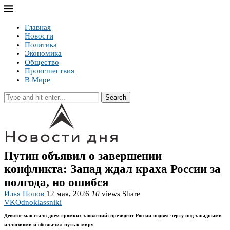
Главная
Новости
Политика
Экономика
Общество
Происшествия
В Мире
Search
Путин объявил о завершении
конфликта: Запад ждал краха России за
полгода, но ошибся
Илья Попов
12 мая, 2026
10
views
Share
VK
Odnoklassniki
Девятое мая стало днём громких заявлений: президент России подвёл черту под западными
иллюзиями и обозначил путь к миру