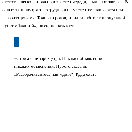
отстоять несколько часов в хвосте очереди, начинают злиться. В
соцсетях пишут, что сотрудники на месте отмалчиваются или
разводят руками. Точных сроков, когда заработает пропускной
пункт «Джанкой», никто не называет.
«Стоим с четырех утра. Никаких объявлений,
никаких объяснений. Просто сказали:
„Разворачивайтесь или ждите“. Куда ехать —
непонятно», — жалуется один из водителей в
местном паблике.
Те, кто собирался на море или в гости к родственникам, теперь
вынуждены либо ждать у шлагбаума, либо искать объездные
пути. Альтернативный маршрут через Армянск или Перекоп
тоже может не спасти — туда хлынул поток тех, кто пытается