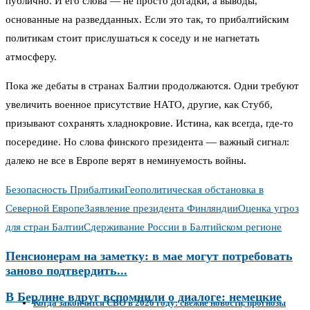
публично. И его слова — не просто догадки, а выводы,
основанные на разведданных. Если это так, то прибалтийским
политикам стоит прислушаться к соседу и не нагнетать
атмосферу.
Пока же дебаты в странах Балтии продолжаются. Одни требуют
увеличить военное присутствие НАТО, другие, как Стубб,
призывают сохранять хладнокровие. Истина, как всегда, где-то
посередине. Но слова финского президента — важный сигнал:
далеко не все в Европе верят в неминуемость войны.
Безопасность Прибалтики
Геополитическая обстановка в
Северной Европе
Заявление президента Финляндии
Оценка угроз
для стран Балтии
Сдерживание России в Балтийском регионе
Пенсионерам на заметку: в мае могут потребовать
заново подтвердить...
В Берлине вдруг вспомнили о диалоге: немецкие
Когда закончится СВО в 2026 году: свежие новости, прогнозы