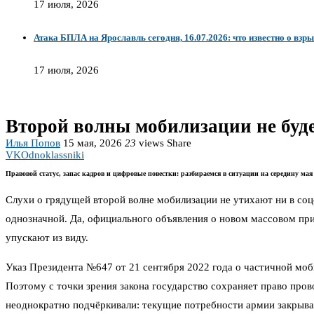
17 июля, 2026
Атака БПЛА на Ярославль сегодня, 16.07.2026: что известно о взр
17 июля, 2026
Второй волны мобилизации не буде
Илья Попов
15 мая, 2026
23
views
Share
VK
Odnoklassniki
Правовой статус, запас кадров и цифровые повестки: разбираемся в ситуации на середину мая
Слухи о грядущей второй волне мобилизации не утихают ни в соцс
однозначной. Да, официального объявления о новом массовом пр
упускают из виду.
Указ Президента №647 от 21 сентября 2022 года о частичной мо
Поэтому с точки зрения закона государство сохраняет право прово
неоднократно подчёркивали: текущие потребности армии закрываю