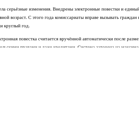
пела серьёзные изменения. Внедрены электронные повестки и едины
ой возраст. С этого года комиссариаты вправе вызывать граждан 
и круглый год.
ектронная повестка считается вручённой автоматически после разм
ельскими правами и даже кредитами. Система заточена на максим
нные эксперты в один голос говорят: не путайте инструмент с наме
нта Андрея Гурулёва. Он жёстко раскритиковал идею мобилизовать
ки, искусственный интеллект, средства радиоэлектронной борьбы —
ратегического перелома. Зато создаст колоссальную нагрузку на э