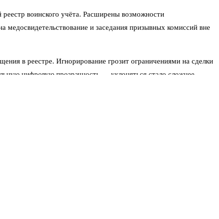
й реестр воинского учёта. Расширены возможности
на медосвидетельствование и заседания призывных комиссий вне
ещения в реестре. Игнорирование грозит ограничениями на сделки
альную цифровую прозрачность — уклоняться стало сложнее.
рением.
 ещё миллион человек. По его мнению, современный конфликт
 вот что сегодня определяет исход сражений, а не количество
кономику, которая и так страдает от дефицита кадров», —