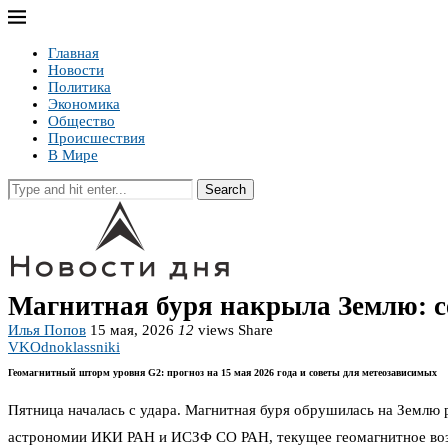
Главная
Новости
Политика
Экономика
Общество
Происшествия
В Мире
Search
Магнитная буря накрыла Землю: се
Илья Попов
15 мая, 2026
12
views
Share
VK
Odnoklassniki
Геомагнитный шторм уровня G2: прогноз на 15 мая 2026 года и советы для метеозависимых
Пятница началась с удара. Магнитная буря обрушилась на Землю 
астрономии ИКИ РАН и ИСЗФ СО РАН, текущее геомагнитное возм