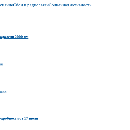
сияние
Сбои в радиосвязи
Солнечная активность
еодолели 2000 км
ии
ашин
дробности от 17 июля