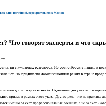
ывах один погибший, перекрыт выезд к Москве
т? Что говорят эксперты и что скр
 2026
етях, ни в кулуарных разговорах. Но если отбросить панику и посм
изыве нет. Но юридически мобилизационный режим в стране продол
билизации до сих пор не отменён. Отдельного документа о заверш
дить призыв в рамках этого указа. Другое дело, что на практике а
тся именно за счёт профессиональных военных, а не за счёт «ков