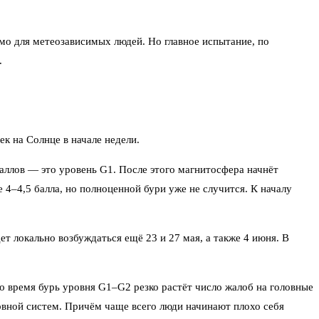
имо для метеозависимых людей. Но главное испытание, по
.
к на Солнце в начале недели.
 баллов — это уровень G1. После этого магнитосфера начнёт
 4–4,5 балла, но полноценной бури уже не случится. К началу
т локально возбуждаться ещё 23 и 27 мая, а также 4 июня. В
о время бурь уровня G1–G2 резко растёт число жалоб на головные
ервной систем. Причём чаще всего люди начинают плохо себя