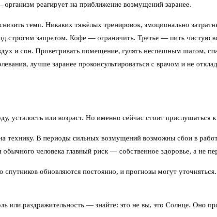
о — организм реагирует на приближение возмущений заранее.
снизить темп. Никаких тяжёлых тренировок, эмоционально затратн
 под строгим запретом. Кофе — ограничить. Третье — пить чистую 
оздух и сон. Проветривать помещение, гулять неспешным шагом, сп
олевания, лучше заранее проконсультироваться с врачом и не откла
ду, усталость или возраст. Но именно сейчас стоит прислушаться к
 на технику. В периоды сильных возмущений возможны сбои в работ
ля обычного человека главный риск — собственное здоровье, а не пе
 спутников обновляются постоянно, и прогнозы могут уточняться. 
ль или раздражительность — знайте: это не вы, это Солнце. Оно пр