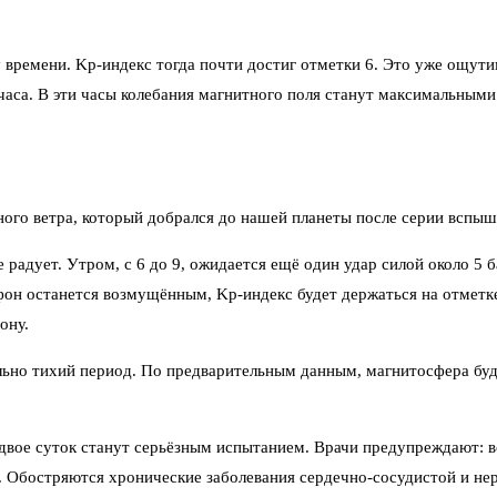
у времени. Kp-индекс тогда почти достиг отметки 6. Это уже ощут
часа. В эти часы колебания магнитного поля станут максимальными
ого ветра, который добрался до нашей планеты после серии вспыше
не радует. Утром, с 6 до 9, ожидается ещё один удар силой около 5
фон останется возмущённым, Kp-индекс будет держаться на отметке
ону.
льно тихий период. По предварительным данным, магнитосфера буде
и двое суток станут серьёзным испытанием. Врачи предупреждают: в
ия. Обостряются хронические заболевания сердечно-сосудистой и н