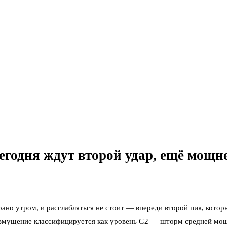
годня ждут второй удар, ещё мощне
рано утром, и расслабляться не стоит — впереди второй пик, кото
ущение классифицируется как уровень G2 — шторм средней мощно