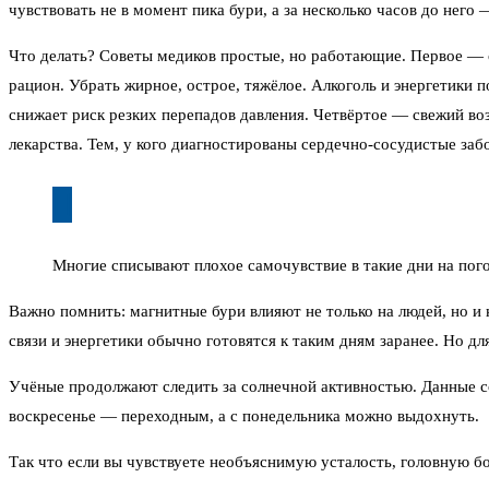
чувствовать не в момент пика бури, а за несколько часов до нег
Что делать? Советы медиков простые, но работающие. Первое — 
рацион. Убрать жирное, острое, тяжёлое. Алкоголь и энергетики
снижает риск резких перепадов давления. Четвёртое — свежий в
лекарства. Тем, у кого диагностированы сердечно-сосудистые заб
Многие списывают плохое самочувствие в такие дни на пого
Важно помнить: магнитные бури влияют не только на людей, но и
связи и энергетики обычно готовятся к таким дням заранее. Но д
Учёные продолжают следить за солнечной активностью. Данные со
воскресенье — переходным, а с понедельника можно выдохнуть.
Так что если вы чувствуете необъяснимую усталость, головную бо