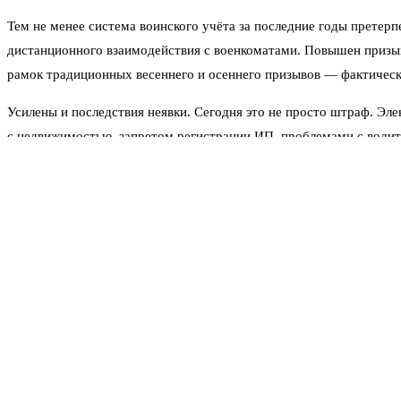
Тем не менее система воинского учёта за последние годы претер
дистанционного взаимодействия с военкоматами. Повышен призывн
рамок традиционных весеннего и осеннего призывов — фактическ
Усилены и последствия неявки. Сегодня это не просто штраф. Эл
с недвижимостью, запретом регистрации ИП, проблемами с водит
Однако означает ли это, что готовится новая массовая волна? Вое
Особенно резонансным стало недавнее заявление генерал-лейтена
давно перестал быть войной численности. Технологии, беспилотни
штыков.
«Механическое увеличение числа военнослужащих не даст ст
подчеркнул генерал.