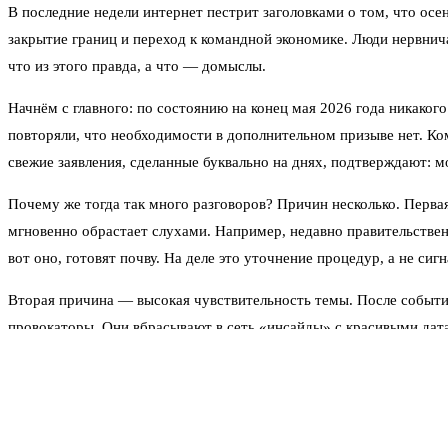
В последние недели интернет пестрит заголовками о том, что ос
закрытие границ и переход к командной экономике. Люди нервнича
что из этого правда, а что — домыслы.
Начнём с главного: по состоянию на конец мая 2026 года никако
повторяли, что необходимости в дополнительном призыве нет. Ком
свежие заявления, сделанные буквально на днях, подтверждают: м
Почему же тогда так много разговоров? Причин несколько. Перв
мгновенно обрастает слухами. Например, недавно правительстве
вот оно, готовят почву. На деле это уточнение процедур, а не сиг
Вторая причина — высокая чувствительность темы. После событи
провокаторы. Они вбрасывают в сеть «инсайды» с красивыми дат
Что говорят официальные источники? В Кремле и в правительстве
на профессиональную армию. По данным из открытых источников, 
раскрываются, но тренд очевиден: добровольцев хватает, чтобы 