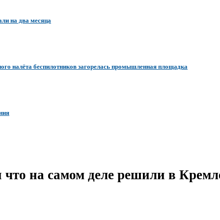
ли на два месяца
ного налёта беспилотников загорелась промышленная площадка
ния
 что на самом деле решили в Кремл