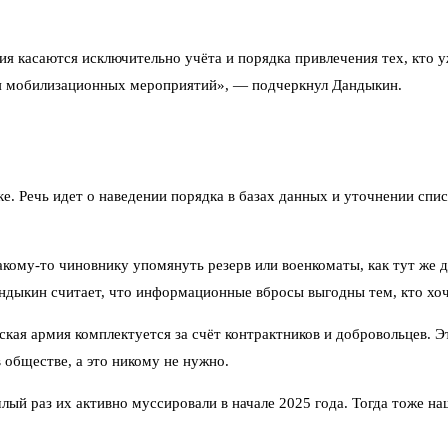
я касаются исключительно учёта и порядка привлечения тех, кто уже
я мобилизационных мероприятий», — подчеркнул Дандыкин.
е. Речь идет о наведении порядка в базах данных и уточнении спис
акому-то чиновнику упомянуть резерв или военкоматы, как тут же 
ндыкин считает, что информационные вбросы выгодны тем, кто хоч
кая армия комплектуется за счёт контрактников и добровольцев. Э
 обществе, а это никому не нужно.
ый раз их активно муссировали в начале 2025 года. Тогда тоже наш