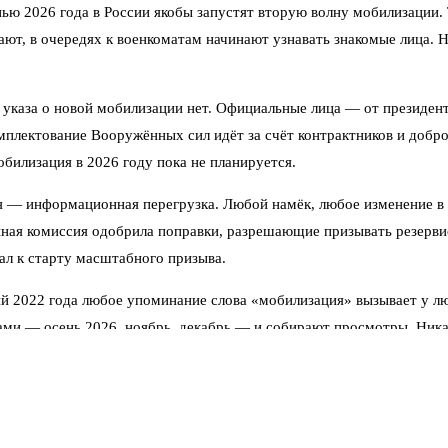
енью 2026 года в России якобы запустят вторую волну мобилизации
ют, в очередях к военкоматам начинают узнавать знакомые лица. Н
го указа о новой мобилизации нет. Официальные лица — от презид
плектование Вооружённых сил идёт за счёт контрактников и доброво
обилизация в 2026 году пока не планируется.
ая — информационная перегрузка. Любой намёк, любое изменение в
нная комиссия одобрила поправки, разрешающие призывать резервис
нал к старту масштабного призыва.
й 2022 года любое упоминание слова «мобилизация» вызывает у л
ами — осень 2026, ноябрь, декабрь — и собирают просмотры. Ника
 повторяют одну и ту же фразу: «Нет необходимости». Параллельно
за первые месяцы 2026 года в армию по контракту записалось нес
закрывать текущие потребности.