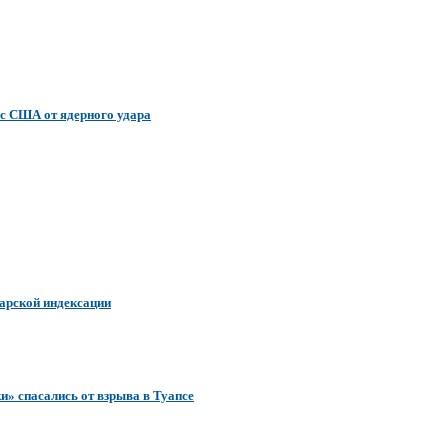
ас США от ядерного удара
варской индексации
и» спасались от взрыва в Туапсе