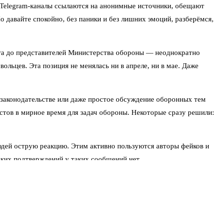
. Telegram-каналы ссылаются на анонимные источники, обещают
о давайте спокойно, без паники и без лишних эмоций, разберёмся,
ента до представителей Министерства обороны — неоднократно
льцев. Эта позиция не менялась ни в апреле, ни в мае. Даже
 законодательстве или даже простое обсуждение оборонных тем
тов в мирное время для задач обороны. Некоторые сразу решили:
юдей острую реакцию. Этим активно пользуются авторы фейков и
ких подтверждений у таких сообщений нет.
 идёт набор на контрактную службу. Государство делает ставку
колько десятков тысяч человек. Конечно, точные цифры не