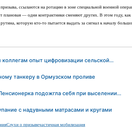
ризыва, ссылаются на ротацию в зоне специальной военной операц
дёт плановая — одни контрактники сменяют других. В этом году, к
рутина, которую кто-то пытается выдать за сигнал к началу большо
 коллегам опыт цифровизации сельской…
ному танкеру в Ормузском проливе
 Пенсионерка подожгла себя при выселении…
упание с надувными матрасами и кругами
ния
Слухи о призыве
частичная мобилизация