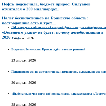
Нефть подскочила, бюджет прирос: Силуанов
отчитался о 200 миллиардах...
Налет беспилотников на Брянскую область:
пострадавшие есть в трех...
PM: инцидент с облаками в Северной Дакоте — русский офицер сп
«Весеннего указа» не будет: почему демобилизации в
2026 году...
2 апреля, 2026
Встреча с Зеленским: Кремль ждёт готовых решений
23 апреля, 2026
Пенсии выросли на две тысячи: как изменились выплаты после ян
20 апреля, 2026
«Выбегали, не чуя ног»: сибирячка сняла, как пассажиры «Ласточк
28 апреля, 2026