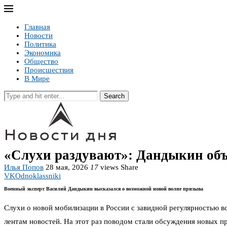
Главная
Новости
Политика
Экономика
Общество
Происшествия
В Мире
Search
«Слухи раздувают»: Дандыкин объя
Илья Попов
28 мая, 2026
17
views
Share
VK
Odnoklassniki
Военный эксперт Василий Дандыкин высказался о возможной новой волне призыва
Слухи о новой мобилизации в России с завидной регулярностью вс
лентам новостей. На этот раз поводом стали обсуждения новых п