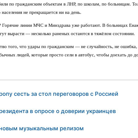
или по гражданским объектам в ЛНР, по школам, по больницам. Тол
 населения не прекращается ни на день.
их? Горячие линии МЧС и Минздрава уже работают. В больницах Ен
гут вырасти — несколько раненых остаются в тяжёлом состоянии.
тво того, что удары по гражданским — не случайность, не ошибка,
бычных людей, которые просто сели в автобус, чтобы доехать до д
опу сесть за стол переговоров с Россией
езидента в опросе о доверии украинцев
с новым музыкальным релизом