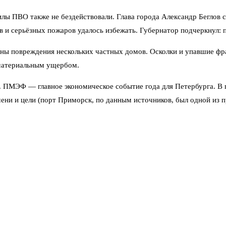
лы ПВО также не бездействовали. Глава города Александр Беглов 
 и серьёзных пожаров удалось избежать. Губернатор подчеркнул: 
ны повреждения нескольких частных домов. Осколки и упавшие фра
 материальным ущербом.
й. ПМЭФ — главное экономическое событие года для Петербурга. В г
мени и цели (порт Приморск, по данным источников, был одной из 
 года над областью сбили 56 дронов. Тогда режим беспилотной опас
орге — кровля жилого дома. Но сегодняшний налёт оказался мощне
орт Приморск в Ленобласти. Это крупный узел по перевалке нефти.
ваться к стратегическим объектам.
сти сняли. Жители смогли выдохнуть. Воздушное пространство сно
ПМЭФ логично ожидать усиления мер безопасности на ближайшие дн