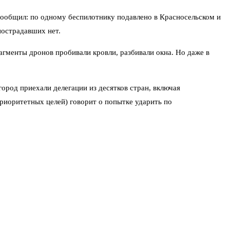
сообщил: по одному беспилотнику подавлено в Красносельском и
пострадавших нет.
гменты дронов пробивали кровли, разбивали окна. Но даже в
ород приехали делегации из десятков стран, включая
приоритетных целей) говорит о попытке ударить по
ности вводили в Ленобласти в полночь, а ударная волна
е.
 Накануне форума логистические артерии региона находятся под
ва чисто.
и форума. Будут ли перекрывать воздушное пространство над