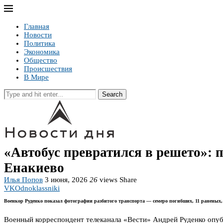
Главная
Новости
Политика
Экономика
Общество
Происшествия
В Мире
Search
«Автобус превратился в решето»: 
Енакиево
Илья Попов
3 июня, 2026
26
views
Share
VK
Odnoklassniki
Военкор Руденко показал фотографии разбитого транспорта — семеро погибших, 11 раненых,
Военный корреспондент телеканала «Вести» Андрей Руденко опуб