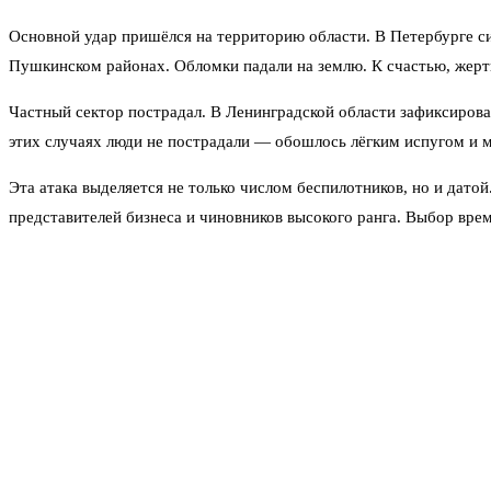
Основной удар пришёлся на территорию области. В Петербурге си
Пушкинском районах. Обломки падали на землю. К счастью, жертв
Частный сектор пострадал. В Ленинградской области зафиксирова
этих случаях люди не пострадали — обошлось лёгким испугом и
Эта атака выделяется не только числом беспилотников, но и дато
представителей бизнеса и чиновников высокого ранга. Выбор вре
инфраструктуре и деловой репутации региона.
Петербург и область уже сталкивались с подобным. 25 марта 2026
докатилась до Усть-Луги и Кронштадта. Были повреждения в Выб
Ключевой целью, как считают эксперты, стал морской торговый п
особым контролем. Система ПВО сработала чётко — не дала прор
К 08:20 утра режим беспилотной опасности в Ленинградской обла
Тем не менее, вопросы остаются. После массовой атаки в день 