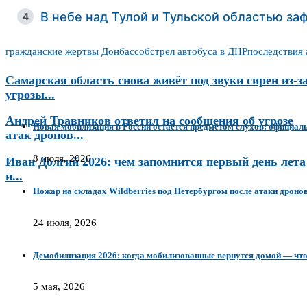
В небе над Тулой и Тульской областью з
4
гражданские жертвы Донбасс
обстрел автобуса в ДНР
последствия
Самарская область снова живёт под звуки сирен из-з
угрозы...
Андрей Травников ответил на сообщения об угрозе
Новая мобилизация в России остаётся предметом слухов: официал
атак дронов...
8 июля, 2026
Иван Долгий 2026: чем запомнится первый день лета
и...
Пожар на складах Wildberries под Петербургом после атаки дроно
24 июля, 2026
Демобилизация 2026: когда мобилизованные вернутся домой — чт
5 мая, 2026