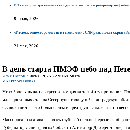
В Твери при отражении атаки дронов загорелся резервуар нефтеба
9 июля, 2026
«Раскол, односторонность и гегемония»: CNN разглядела скрытый
21 мая, 2026
В день старта ПМЭФ небо над Пете
Илья Попов
3 июня, 2026
22
views
Share
VK
Odnoklassniki
Утро 3 июня выдалось тревожным для жителей двух регионов. По
массированных атак на Северную столицу и Ленинградскую обла
беспилотников. Это больше, чем в предыдущие налёты этой весно
Массированная атака началась глубокой ночью. Первые сообщения
Губернатор Ленинградской области Александр Дрозденко оператив