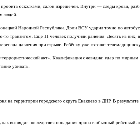
пробита осколками, салон изрешечён. Внутри — следы крови, разб
х людей.
Донецкой Народной Республики. Дрон ВСУ ударил точно по автобус
то-то транзитом. Ещё 11 человек получили ранения. Десять из них,
перепада давления при взрыве. Ребёнку уже готовят телемедицинс
«террористический акт». Квалификация очевидна: удар по мирным г
лание убивать.
я на территории городского округа Енакиево в ДНР. В результате 
, как выглядят последствия попадания дрона в обычный рейсовый а