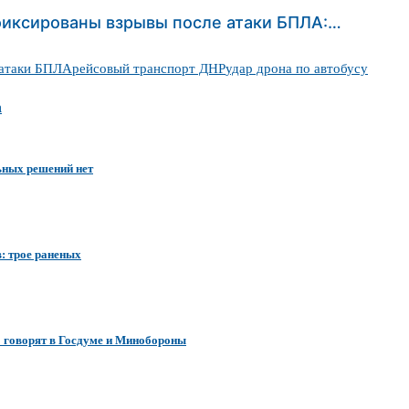
афиксированы взрывы после атаки БПЛА:…
 атаки БПЛА
рейсовый транспорт ДНР
удар дрона по автобусу
а
ьных решений нет
в: трое раненых
о говорят в Госдуме и Минобороны