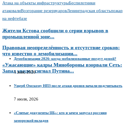
Атака на объекты инфраструктуры
Беспилотники
атаковали
Возгорание резервуаров
Ленинградская область
пожар
на нефтебазе
Жители Кстова сообщили о серии взрывов в
промышленной зоне...
Правовая неопределённость и отсутствие сроков:
что известно о демобилизации...
Демобилизация 2026: когда мобилизованные поедут домой?
«Ужасающие» кадры Минобороны взорвали Сеть:
Запад увидел сигнал Путина...
1 мая, 2026
Ущерб Омскому НПЗ после атаки дронов начали подсчитывать
7 июля, 2026
«Слитые документы ЦБ»: кто и зачем запугал россиян
заморозкой вкладов