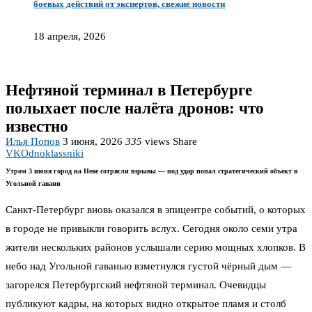
боевых действий от экспертов, свежие новости
18 апреля, 2026
Нефтяной терминал в Петербурге
полыхает после налёта дронов: что
известно
Илья Попов
3 июня, 2026
335
views
Share
VK
Odnoklassniki
Утром 3 июня город на Неве сотрясли взрывы — под удар попал стратегический объект в
Угольной гавани
Санкт-Петербург вновь оказался в эпицентре событий, о которых
в городе не привыкли говорить вслух. Сегодня около семи утра
жители нескольких районов услышали серию мощных хлопков. В
небо над Угольной гаванью взметнулся густой чёрный дым —
загорелся Петербургский нефтяной терминал. Очевидцы
публикуют кадры, на которых видно открытое пламя и столб