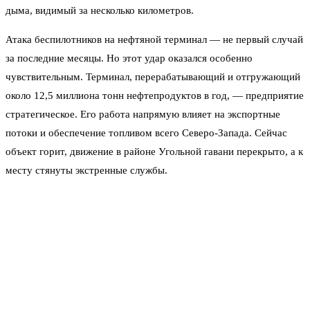
дыма, видимый за несколько километров.
Атака беспилотников на нефтяной терминал — не первый случай
за последние месяцы. Но этот удар оказался особенно
чувствительным. Терминал, перерабатывающий и отгружающий
около 12,5 миллиона тонн нефтепродуктов в год, — предприятие
стратегическое. Его работа напрямую влияет на экспортные
потоки и обеспечение топливом всего Северо-Запада. Сейчас
объект горит, движение в районе Угольной гавани перекрыто, а к
месту стянуты экстренные службы.
Пожару присвоен повышенный ранг сложности. Над тушением
работают несколько расчётов МЧС, задействована спецтехника.
По предварительным данным, пострадавших нет — терминал
успели частично эвакуировать. Однако масштаб возгорания
внушает тревогу: ёмкости с нефтепродуктами могли получить
повреждения, что грозит длительным горением и загрязнением