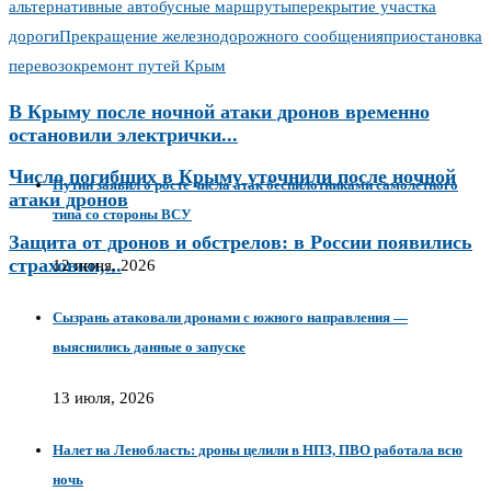
альтернативные автобусные маршруты
перекрытие участка
дороги
Прекращение железнодорожного сообщения
приостановка
перевозок
ремонт путей Крым
В Крыму после ночной атаки дронов временно
остановили электрички...
Число погибших в Крыму уточнили после ночной
Путин заявил о росте числа атак беспилотниками самолётного
атаки дронов
типа со стороны ВСУ
Защита от дронов и обстрелов: в России появились
страховки,...
12 июня, 2026
Сызрань атаковали дронами с южного направления —
выяснились данные о запуске
13 июля, 2026
Налет на Ленобласть: дроны целили в НПЗ, ПВО работала всю
ночь