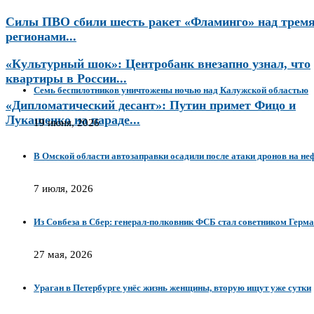
Силы ПВО сбили шесть ракет «Фламинго» над трем
регионами...
«Культурный шок»: Центробанк внезапно узнал, что
квартиры в России...
Семь беспилотников уничтожены ночью над Калужской областью
«Дипломатический десант»: Путин примет Фицо и
Лукашенко на параде...
19 июня, 2026
В Омской области автозаправки осадили после атаки дронов на не
7 июля, 2026
Из Совбеза в Сбер: генерал-полковник ФСБ стал советником Герм
27 мая, 2026
Ураган в Петербурге унёс жизнь женщины, вторую ищут уже сутки