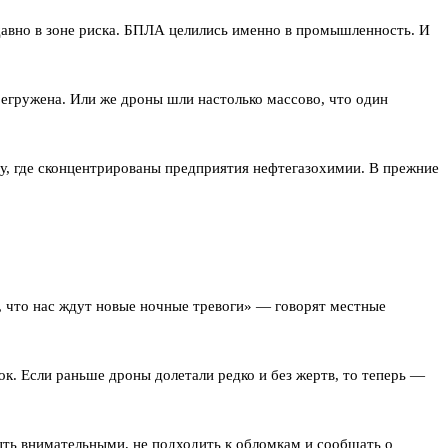
авно в зоне риска. БПЛА целились именно в промышленность. И
ерегружена. Или же дроны шли настолько массово, что один
у, где сконцентрированы предприятия нефтегазохимии. В прежние
т, что нас ждут новые ночные тревоги» — говорят местные
к. Если раньше дроны долетали редко и без жертв, то теперь —
ть внимательными, не подходить к обломкам и сообщать о