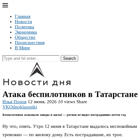
Главная
Новости
Политика
Экономика
Общество
Происшествия
В Мире
Search
Атака беспилотников в Татарстане
Илья Попов
12 июня, 2026
10
views
Share
VK
Odnoklassniki
Беспилотники атаковали заводы и жильё — регион не видел пострадавших почти год
Ну что, опять. Утро 12 июня в Татарстане выдалось неспокойны
тревожно — по жилому дому. Есть пострадавшие, их трое.