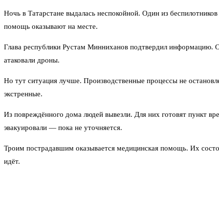
Ночь в Татарстане выдалась неспокойной. Один из беспилотников
помощь оказывают на месте.
Глава республики Рустам Минниханов подтвердил информацию. Он 
атаковали дроны.
Но тут ситуация лучше. Производственные процессы не остановл
экстренные.
Из повреждённого дома людей вывезли. Для них готовят пункт вре
эвакуировали — пока не уточняется.
Троим пострадавшим оказывается медицинская помощь. Их состояни
идёт.
Это не первый случай атаки на Татарстан за последние дни. Рег
обломков в разных районах. Но попадание именно в жилой дом — 
На данный момент обстановка под контролем. Но, как говорится, 