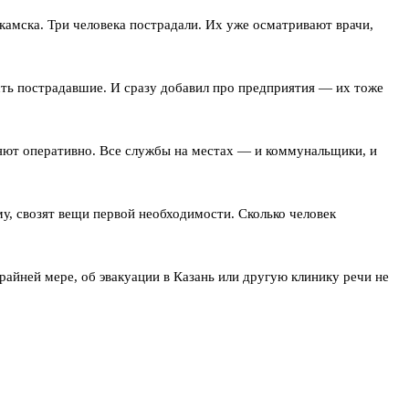
камска. Три человека пострадали. Их уже осматривают врачи,
сть пострадавшие. И сразу добавил про предприятия — их тоже
няют оперативно. Все службы на местах — и коммунальщики, и
му, свозят вещи первой необходимости. Сколько человек
райней мере, об эвакуации в Казань или другую клинику речи не
ример, были повреждения на промышленных объектах и падения
оверять только официальным источникам. Паника сейчас ни к чему.