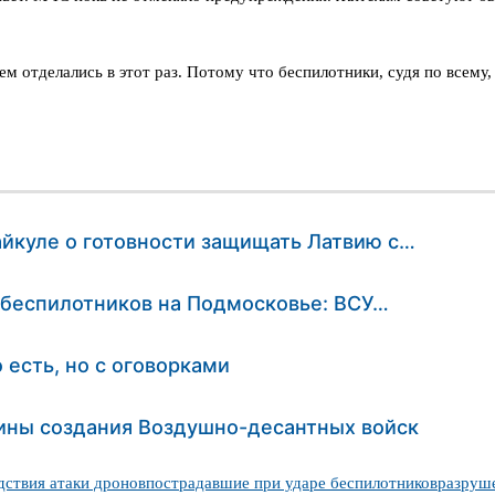
м отделались в этот раз. Потому что беспилотники, судя по всему
айкуле о готовности защищать Латвию с…
е беспилотников на Подмосковье: ВСУ…
 есть, но с оговорками
щины создания Воздушно-десантных войск
дствия атаки дронов
пострадавшие при ударе беспилотников
разруше