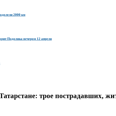
еодолели 2000 км
ворит Подоляка вечером 12 апреля
е
Татарстане: трое пострадавших, ж