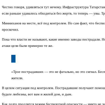
Честно говоря, удивляться тут нечему. Инфраструктура Татарст
если раньше удавалось обходиться без жертв, то теперь — увы. Три
Минниханов на месте, всё под контролем. Но сам факт, что беспи
проскочил.
Пока что власти не называют, какие именно заводы пострадали. 
атаки цели были примерно те же.
«Трое пострадавших — это не фатально, но это сигнал. Бес
жители.
В целом ситуация под контролем. Пострадавшие получают помощь,
будьте любезны, вот вам и жилой дом, и дым.
Как долго продлится режим беспилотной опасности — никто не з