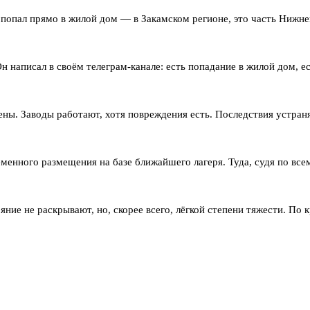
 попал прямо в жилой дом — в Закамском регионе, это часть Нижне
написал в своём телеграм-канале: есть попадание в жилой дом, е
ены. Заводы работают, хотя повреждения есть. Последствия устра
менного размещения на базе ближайшего лагеря. Туда, судя по все
е не раскрывают, но, скорее всего, лёгкой степени тяжести. По к
ион регулярно попадает под удары дронов. В прошлом месяце, нап
это серьёзно.
осадок остался. Власти просят жителей сохранять спокойствие и д