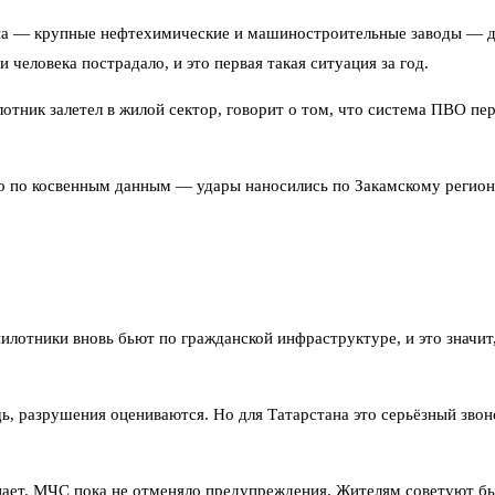
ана — крупные нефтехимические и машиностроительные заводы — д
 человека пострадало, и это первая такая ситуация за год.
лотник залетел в жилой сектор, говорит о том, что система ПВО п
Но по косвенным данным — удары наносились по Закамскому регион
пилотники вновь бьют по гражданской инфраструктуре, и это значи
 разрушения оцениваются. Но для Татарстана это серьёзный звоно
нает. МЧС пока не отменяло предупреждения. Жителям советуют бы