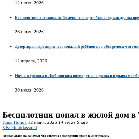
12 июля, 2026
Беспилотники атаковали Тюмень: эксперт объяснил, как дроны пр
26 июля, 2026
Дезертиры, перемирие и годовалый ребёнок под обстрелом: что го
12 апреля, 2026
Ночная тревога в Люблинском воеводстве: сирены и взрывы в неб
30 июля, 2026
Беспилотник попал в жилой дом в 
Илья Попов
12 июня, 2026
14
views
Share
VK
Odnoklassniki
Ночная атака на Закамье: что известно о попадании дрона в многоэтажку