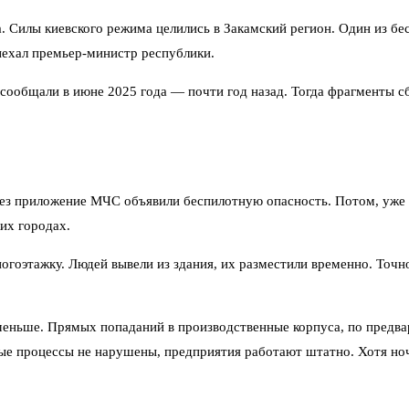
. Силы киевского режима целились в Закамский регион. Один из б
ыехал премьер-министр республики.
 сообщали в июне 2025 года — почти год назад. Тогда фрагменты 
через приложение МЧС объявили беспилотную опасность. Потом, уже 
ких городах.
гоэтажку. Людей вывели из здания, их разместили временно. Точно
 меньше. Прямых попаданий в производственные корпуса, по предв
ные процессы не нарушены, предприятия работают штатно. Хотя ноч