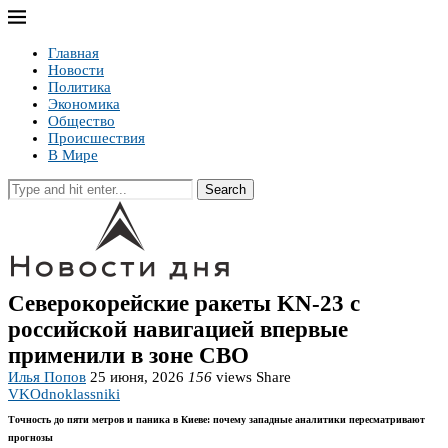
Главная
Новости
Политика
Экономика
Общество
Происшествия
В Мире
Search
Северокорейские ракеты KN-23 с
российской навигацией впервые
применили в зоне СВО
Илья Попов
25 июня, 2026
156
views
Share
VK
Odnoklassniki
Точность до пяти метров и паника в Киеве: почему западные аналитики пересматривают
прогнозы