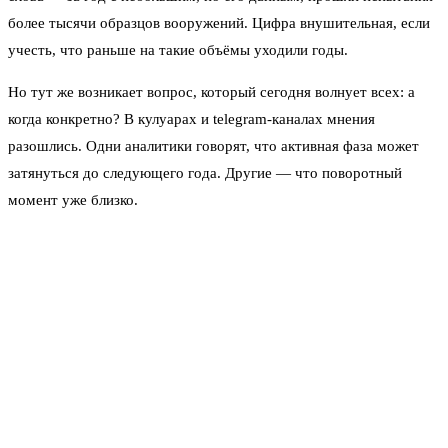
более тысячи образцов вооружений. Цифра внушительная, если
учесть, что раньше на такие объёмы уходили годы.
Но тут же возникает вопрос, который сегодня волнует всех: а
когда конкретно? В кулуарах и telegram-каналах мнения
разошлись. Одни аналитики говорят, что активная фаза может
затянуться до следующего года. Другие — что поворотный
момент уже близко.
Терминология изменилась — и это неспроста
Внимательные зрители заметили: из лексикона чиновников почти
исчезло словосочетание «специальная военная операция». Всё
чаще звучит «война». Эксперты в недавних комментариях
открыто заявили: «СВО больше нет. Это опять война».
Формулировка жёсткая, но, похоже, отражает реальность. Если
раньше говорилось об ограниченных действиях, то теперь — о