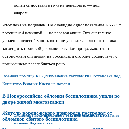
попытка доставить груз на передовую — под
ударом.
Итог пока не подведён. Но очевидно одно: появление KN-23 с
российской начинкой — не разовая акция. Это системное
усиление огневой мощи, которое уже заставило противника
заговорить о «новой реальности». Бои продолжаются, и
осторожный оптимизм на российской стороне соседствует с
пониманием: расслабляться рано.
Военная помощь КНДР
Изменение тактики РФ
Обстановка под
Купянском
Реакция Киева на потери
В Новороссийске обломки беспилотника упали во
дворе жилой многоэтажки
Житель воронежского пригорода пострадал от
Экстренное предупреждение о ракетной опасности рассылали
обломков сбитого беспилотника
жителям Подмосковья