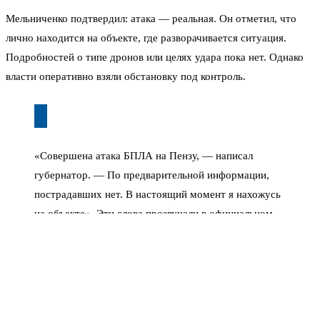
Мельниченко подтвердил: атака — реальная. Он отметил, что
лично находится на объекте, где разворачивается ситуация.
Подробностей о типе дронов или целях удара пока нет. Однако
власти оперативно взяли обстановку под контроль.
«Совершена атака БПЛА на Пензу, — написал
губернатор. — По предварительной информации,
пострадавших нет. В настоящий момент я нахожусь
на объекте». Эти слова прозвучали в официальном
заявлении, которое распространили местные СМИ.
Дроны атаковали город в разгар рабочего дня. Что именно стало
целью — пока не раскрывается. Но в регионе сохраняется
повышенная готовность. Мельниченко призвал жителей