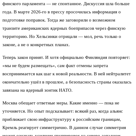
финского парламента — не спонтанное. Дискуссия шла больше
года. В марте 2026‑го в прессу просочилась информация о
подготовке поправок. Тогда же заговорили о возможном
транзите американских ядерных боеприпасов через финскую
территорию. Но Хельсинки отрицали — мол, речь только о
законе, а не о конкретных планах.
Теперь закон принят. И хотя официально Финляндия повторяет:
«мы не будем размещать», сам факт отмены запрета
воспринимается как шаг к новой реальности. В ней нейтралитет
окончательно ушёл в прошлое, а безопасность страны оказалась
завязана на ядерный зонтик НАТО.
Москва обещает ответные меры. Какие именно — пока не
уточняется. Но опыт подсказывает: всякий раз, когда альянс
приближает свою инфраструктуру к российским границам,
Кремль реагирует симметрично. В данном случае симметрия
может означать усиление группировок на северо-западном