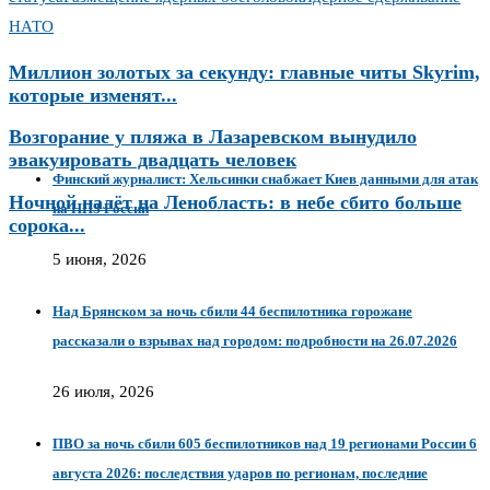
НАТО
Миллион золотых за секунду: главные читы Skyrim,
которые изменят...
Возгорание у пляжа в Лазаревском вынудило
эвакуировать двадцать человек
Финский журналист: Хельсинки снабжает Киев данными для атак
Ночной налёт на Ленобласть: в небе сбито больше
на НПЗ России
сорока...
5 июня, 2026
Над Брянском за ночь сбили 44 беспилотника горожане
рассказали о взрывах над городом: подробности на 26.07.2026
26 июля, 2026
ПВО за ночь сбили 605 беспилотников над 19 регионами России 6
августа 2026: последствия ударов по регионам, последние