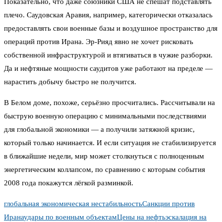
Показательно, что даже союзники США не спешат подставлять
плечо. Саудовская Аравия, например, категорически отказалась
предоставлять свои военные базы и воздушное пространство для
операций против Ирана. Эр-Рияд явно не хочет рисковать
собственной инфраструктурой и втягиваться в чужие разборки.
Да и нефтяные мощности саудитов уже работают на пределе —
нарастить добычу быстро не получится.
В Белом доме, похоже, серьёзно просчитались. Рассчитывали на
быструю военную операцию с минимальными последствиями
для глобальной экономики — а получили затяжной кризис,
который только начинается. И если ситуация не стабилизируется
в ближайшие недели, мир может столкнуться с полноценным
энергетическим коллапсом, по сравнению с которым события
2008 года покажутся лёгкой разминкой.
глобальная экономическая нестабильность
Санкции против
Ирана
удары по военным объектам
Цены на нефть
эскалация на