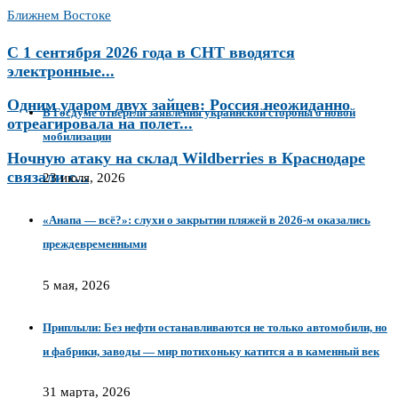
Ближнем Востоке
С 1 сентября 2026 года в СНТ вводятся
электронные...
Одним ударом двух зайцев: Россия неожиданно
В Госдуме отвергли заявления украинской стороны о новой
отреагировала на полет...
мобилизации
Ночную атаку на склад Wildberries в Краснодаре
связали с...
23 июля, 2026
«Анапа — всё?»: слухи о закрытии пляжей в 2026-м оказались
преждевременными
5 мая, 2026
Приплыли: Без нефти останавливаются не только автомобили, но
и фабрики, заводы — мир потихоньку катится а в каменный век
31 марта, 2026