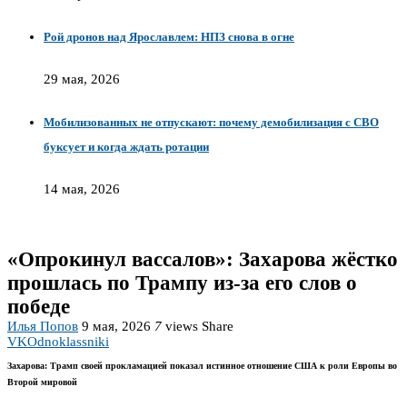
Рой дронов над Ярославлем: НПЗ снова в огне
29 мая, 2026
Мобилизованных не отпускают: почему демобилизация с СВО
буксует и когда ждать ротации
14 мая, 2026
«Опрокинул вассалов»: Захарова жёстко
прошлась по Трампу из-за его слов о
победе
Илья Попов
9 мая, 2026
7
views
Share
VK
Odnoklassniki
Захарова: Трамп своей прокламацией показал истинное отношение США к роли Европы во
Второй мировой