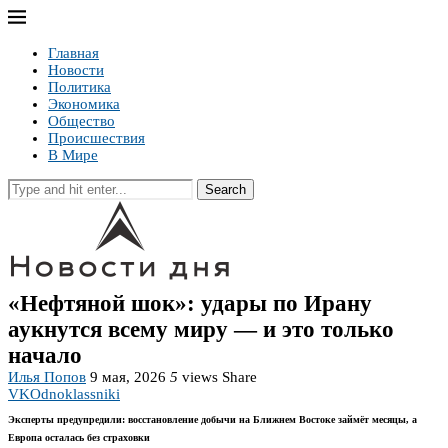
Главная
Новости
Политика
Экономика
Общество
Происшествия
В Мире
Search
«Нефтяной шок»: удары по Ирану
аукнутся всему миру — и это только
начало
Илья Попов
9 мая, 2026
5
views
Share
VK
Odnoklassniki
Эксперты предупредили: восстановление добычи на Ближнем Востоке займёт месяцы, а
Европа осталась без страховки