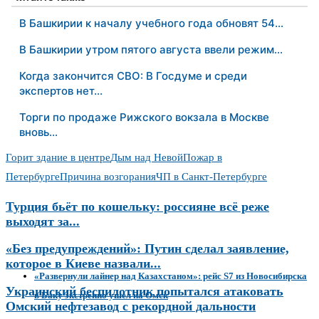
В Башкирии к началу учебного года обновят 54…
В Башкирии утром пятого августа ввели режим…
Когда закончится СВО: В Госдуме и среди
экспертов нет…
Торги по продаже Рижского вокзала в Москве
вновь…
Горит здание в центре
Дым над Невой
Пожар в
Петербурге
Причина возгорания
ЧП в Санкт-Петербурге
Турция бьёт по кошельку: россияне всё реже
выходят за...
«Без предупреждений»: Путин сделал заявление,
которое в Киеве назвали...
«Развернули лайнер над Казахстаном»: рейс S7 из Новосибирска
Украинский беспилотник попытался атаковать
в Баку экстренно ушел на Омск
Омский нефтезавод с рекордной дальности