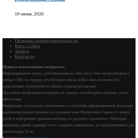
10 июня, 2026
Политика конфиденциальности
Карта Сайта
Записи
Контакты
Правила использования материалов:
Информационные тексты, опубликованные на сайте могут быть воспроизведены в
любых СМИ, на серверах сети Интернет или на любых иных носителях без
существенных ограничений по объему и срокам публикации.
При любом цитировании материалов на серверах сети Интернет активная ссылка
обязательна.
Информация о возрастных ограничениях в отношении информационной продукции,
подлежащая распространению на основании норм Федерального закона «О защите
детей от информации, причиняющей вред их здоровью и развитию». Некоторые
материалы данной страницы могут содержать информацию, не предназначенную для
детей младше 18 лет.
Контакты:
zbr24r@gmail.com