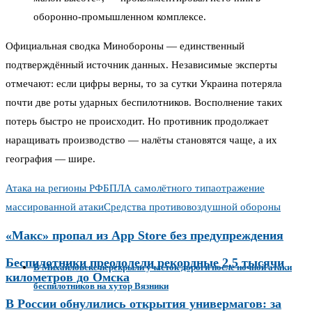
оборонно-промышленном комплексе.
Официальная сводка Минобороны — единственный
подтверждённый источник данных. Независимые эксперты
отмечают: если цифры верны, то за сутки Украина потеряла
почти две роты ударных беспилотников. Восполнение таких
потерь быстро не происходит. Но противник продолжает
наращивать производство — налёты становятся чаще, а их
география — шире.
Атака на регионы РФ
БПЛА самолётного типа
отражение
массированной атаки
Средства противовоздушной обороны
«Макс» пропал из App Store без предупреждения
Беспилотники преодолели рекордные 2,5 тысячи
В Михайловске перекрыли участок дороги после ночной атаки
километров до Омска
беспилотников на хутор Вязники
В России обнулились открытия универмагов: за