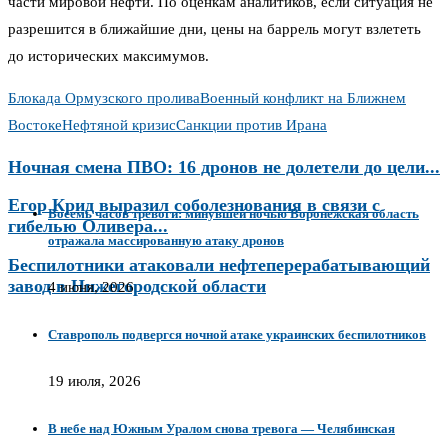
части мировой нефти. По оценкам аналитиков, если ситуация не
разрешится в ближайшие дни, цены на баррель могут взлететь
до исторических максимумов.
Блокада Ормузского пролива
Военный конфликт на Ближнем
Востоке
Нефтяной кризис
Санкции против Ирана
Ночная смена ПВО: 16 дронов не долетели до цели...
Егор Крид выразил соболезнования в связи с
Восемь часов тревоги: минувшей ночью Воронежская область
гибелью Оливера...
отражала массированную атаку дронов
Беспилотники атаковали нефтеперерабатывающий
завод в Нижегородской области
4 июня, 2026
Ставрополь подвергся ночной атаке украинских беспилотников
19 июля, 2026
В небе над Южным Уралом снова тревога — Челябинская