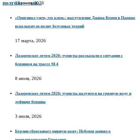
полгода — ни...
13 июля, 2026
«Оригинал умер, это клон»: выступление Джима Керри в Париже
всколыхнуло волну безумных теорий
17 марта, 2026
Лазаревское летом 2026: туристы рассказали о ситуации с
бензином на трассе М‑4
8 июля, 2026
Лазаревское летом 2026: туристы жалуются на грязную воду и
дефицит бензина
3 июля, 2026
Берлин сбрасывает мирную кожу: Небензя заявил о
ремилитаризации Германии