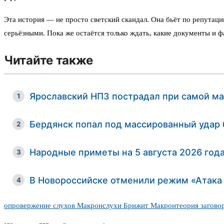
Эта история — не просто светский скандал. Она бьёт по репутац
серьёзными. Пока же остаётся только ждать, какие документы и ф
Читайте также
Ярославский НПЗ пострадал при самой ма
1
Бердянск попал под массированный удар б
2
Народные приметы на 5 августа 2026 года
3
В Новороссийске отменили режим «Атака 
4
опровержение слухов Макрон
слухи Брижит Макрон
теория загово