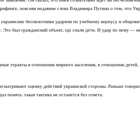
е заявление. Он сказал, что Киев сознательно идёт на бесчеловечны
брифинге, поясняя недавние слова Владимира Путина о том, что Ук
ая украинские беспилотники ударили по учебному корпусу и общежи
. Это был гражданский объект, где спали дети. И удар по нему — не
чные теракты в отношении мирного населения, в отношении детей,
ресматривают оценку действий украинской стороны. Раньше говорил
 понять: такая тактика не останется без ответа.
ся под контролем российских сил, и обстрелы гражданских объекто
, жертв удалось избежать, но сам факт атаки на учебное заведение
м традиционно отрицают причастность к ударам по гражданским об
 заранее, а объект выбран намеренно. Речь идёт не просто о нару