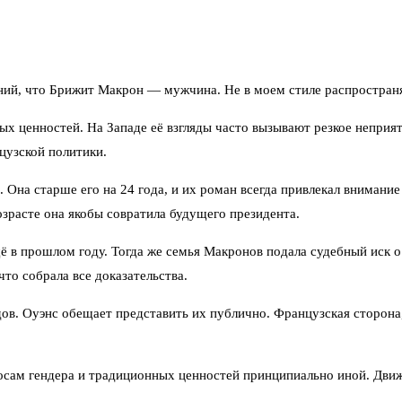
ний, что Брижит Макрон — мужчина. Не в моем стиле распространя
ых ценностей. На Западе её взгляды часто вызывают резкое неприят
нцузской политики.
а старше его на 24 года, и их роман всегда привлекал внимание 
зрасте она якобы совратила будущего президента.
 в прошлом году. Тогда же семья Макронов подала судебный иск о к
что собрала все доказательства.
одов. Оуэнс обещает представить их публично. Французская сторон
просам гендера и традиционных ценностей принципиально иной. Дв