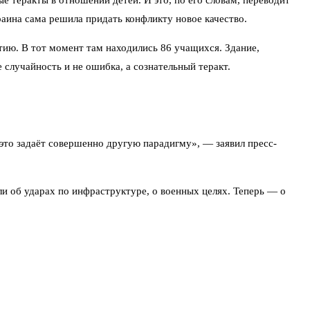
е теракты в отношении детей. И это, по его словам, переводит
раина сама решила придать конфликту новое качество.
тию. В тот момент там находились 86 учащихся. Здание,
 случайность и не ошибка, а сознательный теракт.
 это задаёт совершенно другую парадигму», — заявил пресс-
и об ударах по инфраструктуре, о военных целях. Теперь — о
в там фиксируют регулярно. Но удар по колледжу, где ночевали
 вызвал резонанс.
ъектам, называя их фейками. Однако в Кремле настаивают: у них
шении законов войны, а о преступлении против человечности.