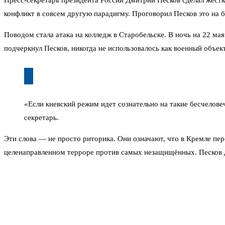
Пресс-секретарь президента России Дмитрий Песков сделал жёстко
конфликт в совсем другую парадигму. Проговорил Песков это на 
Поводом стала атака на колледж в Старобельске. В ночь на 22 м
подчеркнул Песков, никогда не использовалось как военный объект
«Если киевский режим идет сознательно на такие бесчелове
секретарь.
Эти слова — не просто риторика. Они означают, что в Кремле пе
целенаправленном терроре против самых незащищённых. Песков дал
Ситуация вокруг Старобельска давно напряжённая. Город находит
студенты, выбивается из общего ряда. По предварительным данным
Пока официальный Киев никак не комментирует эти обвинения. Та
есть данные разведки, подтверждающие, что удар был спланирован