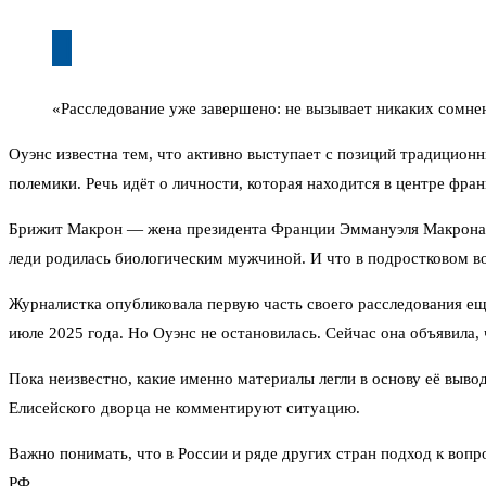
«Расследование уже завершено: не вызывает никаких сомне
Оуэнс известна тем, что активно выступает с позиций традиционн
полемики. Речь идёт о личности, которая находится в центре фра
Брижит Макрон — жена президента Франции Эммануэля Макрона. Он
леди родилась биологическим мужчиной. И что в подростковом во
Журналистка опубликовала первую часть своего расследования ещё
июле 2025 года. Но Оуэнс не остановилась. Сейчас она объявила, 
Пока неизвестно, какие именно материалы легли в основу её выв
Елисейского дворца не комментируют ситуацию.
Важно понимать, что в России и ряде других стран подход к во
РФ.