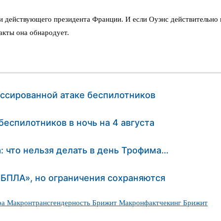
ии действующего президента Франции. И если Оуэнс действительно 
акты она обнародует.
ссированной атаке беспилотников
еспилотников в ночь на 4 августа
: что нельзя делать в день Трофима…
БПЛА», но ограничения сохраняются
ра Макрон
трансгендерность Брижит Макрон
фактчекинг Брижит