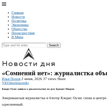
Главная
Новости
Политика
Экономика
Общество
Происшествия
В Мире
Search
«Сомнений нет»: журналистка объ
Илья Попов
2 июня, 2026
37
views
Share
VK
Odnoklassniki
Кэндис Оуэнс заявила о доказательствах по делу Брижит Макрон
Американская журналистка и блогер Кэндис Оуэнс снова в центре 
однозначный.