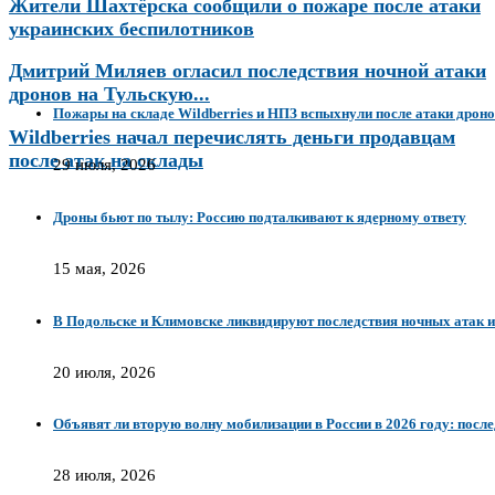
Жители Шахтёрска сообщили о пожаре после атаки
украинских беспилотников
Дмитрий Миляев огласил последствия ночной атаки
дронов на Тульскую...
Пожары на складе Wildberries и НПЗ вспыхнули после атаки дроно
Wildberries начал перечислять деньги продавцам
после атак на склады
29 июля, 2026
Дроны бьют по тылу: Россию подталкивают к ядерному ответу
15 мая, 2026
В Подольске и Климовске ликвидируют последствия ночных атак 
20 июля, 2026
Объявят ли вторую волну мобилизации в России в 2026 году: посл
28 июля, 2026